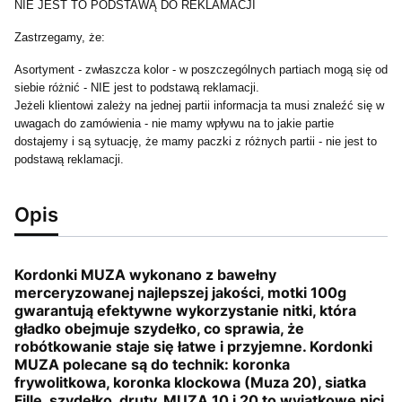
NIE JEST TO PODSTAWĄ DO REKLAMACJI
Zastrzegamy, że:
Asortyment - zwłaszcza kolor - w poszczególnych partiach mogą się od
siebie różnić - NIE jest to podstawą reklamacji.
Jeżeli klientowi zależy na jednej partii informacja ta musi znaleźć się w
uwagach do zamówienia - nie mamy wpływu na to jakie partie
dostajemy i są sytuację, że mamy paczki z różnych partii - nie jest to
podstawą reklamacji.
Opis
Kordonki MUZA wykonano z bawełny
merceryzowanej najlepszej jakości, motki 100g
gwarantują efektywne wykorzystanie nitki, która
gładko obejmuje szydełko, co sprawia, że
robótkowanie staje się łatwe i przyjemne. Kordonki
MUZA polecane są do technik: koronka
frywolitkowa, koronka klockowa (Muza 20), siatka
Fille, szydełko, druty. MUZA 10 i 20 to wyjątkowe nici,