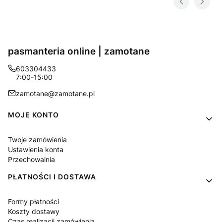
pasmanteria online | zamotane
603304433
7:00-15:00
zamotane@zamotane.pl
Linki w stopce
MOJE KONTO
Twoje zamówienia
Ustawienia konta
Przechowalnia
PŁATNOŚCI I DOSTAWA
Formy płatności
Koszty dostawy
Czas realizacji zamówienia