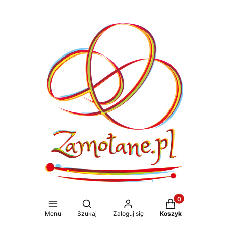
Produkty w koszy
Otwórz wyszukiwarkę
Menu
Szukaj
Zaloguj się
Koszyk