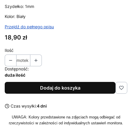
Szydełko: 1mm
Kolor: Biały
Przejdź do pełnego opisu
Cena
18,90 zł
Ilość
motek
Dostępność:
duża ilość
Dodaj do koszyka
Czas wysyłki:
4 dni
UWAGA: Kolory przedstawione na zdjęciach mogą odbiegać od
rzeczywistości w zależności od indywidualnych ustawień monitora.