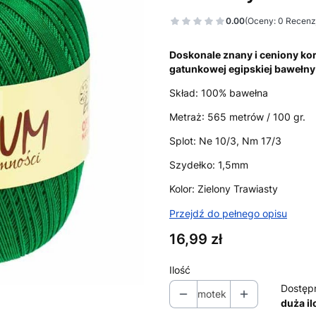
0.00
(Oceny: 0 Recenzj
Doskonale znany i ceniony k
gatunkowej egipskiej bawełn
Skład: 100% bawełna
Metraż: 565 metrów / 100 gr.
Splot: Ne 10/3, Nm 17/3
Szydełko: 1,5mm
Kolor: Zielony Trawiasty
Przejdź do pełnego opisu
Cena
16,99 zł
Ilość
Dostęp
motek
duża il