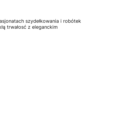
sjonatach szydełkowania i robótek
łą trwałosć z eleganckim