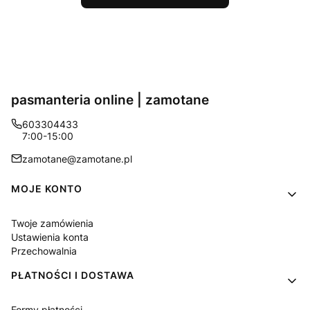
pasmanteria online | zamotane
603304433
7:00-15:00
zamotane@zamotane.pl
Linki w stopce
MOJE KONTO
Twoje zamówienia
Ustawienia konta
Przechowalnia
PŁATNOŚCI I DOSTAWA
Formy płatności