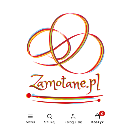
Produkty w koszy
Otwórz wyszukiwarkę
Menu
Szukaj
Zaloguj się
Koszyk