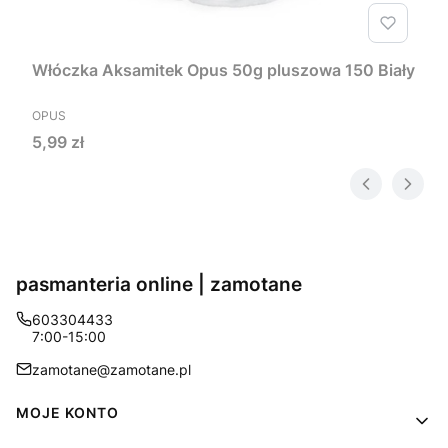
Włóczka Aksamitek Opus 50g pluszowa 150 Biały
PRODUCENT
OPUS
Cena
5,99 zł
pasmanteria online | zamotane
603304433
7:00-15:00
zamotane@zamotane.pl
Linki w stopce
MOJE KONTO