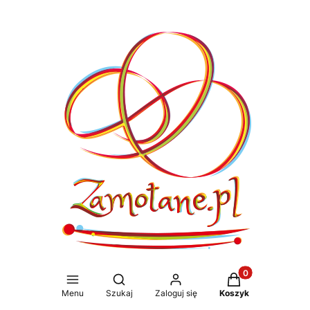
Produkty w koszy
Otwórz wyszukiwarkę
Menu
Szukaj
Zaloguj się
Koszyk