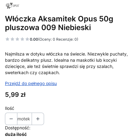
Włóczka Aksamitek Opus 50g
pluszowa 009 Niebieski
0.00
(Oceny: 0 Recenzje: 0)
Najmilsza w dotyku włóczka na świecie. Niezwykle puchaty,
bardzo delikatny plusz. Idealna na maskotki lub kocyki
dziecięce, ale też świetnie sprawdzi się przy szalach,
sweterkach czy czapkach.
Przejdź do pełnego opisu
Cena
5,99 zł
Ilość
motek
Dostępność:
duża ilość