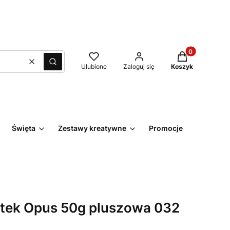
Produkty w kos
Wyczyść
Szukaj
Ulubione
Zaloguj się
Koszyk
Święta
Zestawy kreatywne
Promocje
Kontakt
tek Opus 50g pluszowa 032