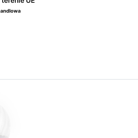
terenie UE
Handlowa