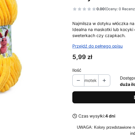
0.00
(Oceny: 0 Recenzj
Najmilsza w dotyku włóczka na 
Idealna na maskotki lub kocyki 
sweterkach czy czapkach.
Przejdź do pełnego opisu
Cena
5,99 zł
Ilość
Dostęp
motek
duża il
Czas wysyłki:
4 dni
UWAGA: Kolory przedstawione na
in