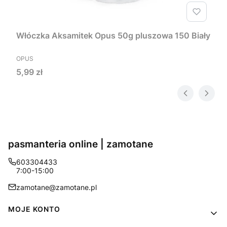
Włóczka Aksamitek Opus 50g pluszowa 150 Biały
PRODUCENT
OPUS
Cena
5,99 zł
pasmanteria online | zamotane
603304433
7:00-15:00
zamotane@zamotane.pl
Linki w stopce
MOJE KONTO