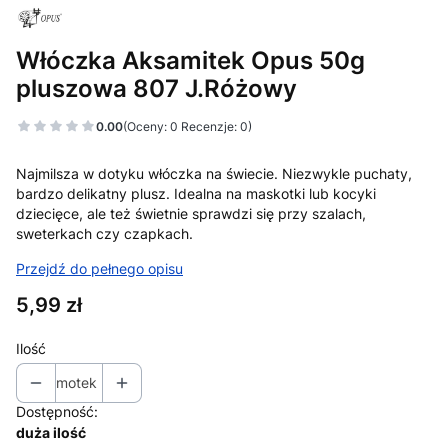
Włóczka Aksamitek Opus 50g
pluszowa 807 J.Różowy
0.00
(Oceny: 0 Recenzje: 0)
Najmilsza w dotyku włóczka na świecie. Niezwykle puchaty,
bardzo delikatny plusz. Idealna na maskotki lub kocyki
dziecięce, ale też świetnie sprawdzi się przy szalach,
sweterkach czy czapkach.
Przejdź do pełnego opisu
Cena
5,99 zł
Ilość
motek
Dostępność:
duża ilość