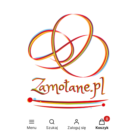
Produkty w koszy
Otwórz wyszukiwarkę
Menu
Szukaj
Zaloguj się
Koszyk