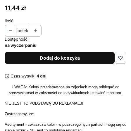
Cena
11,44 zł
Ilość
motek
Dostępność:
na wyczerpaniu
Dodaj do koszyka
Czas wysyłki:
4 dni
UWAGA: Kolory przedstawione na zdjęciach mogą odbiegać od
rzeczywistości w zależności od indywidualnych ustawień monitora.
NIE JEST TO PODSTAWĄ DO REKLAMACJI
Zastrzegamy, że:
Asortyment - zwłaszcza kolor - w poszczególnych partiach mogą się od
siebie różnić - NIE jest to podstawą reklamacji.