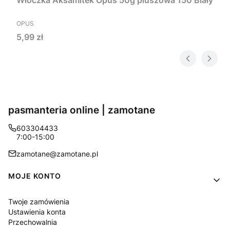
Włóczka Aksamitek Opus 50g pluszowa 150 Biały
PRODUCENT
OPUS
Cena
5,99 zł
pasmanteria online | zamotane
603304433
7:00-15:00
zamotane@zamotane.pl
Linki w stopce
MOJE KONTO
Twoje zamówienia
Ustawienia konta
Przechowalnia