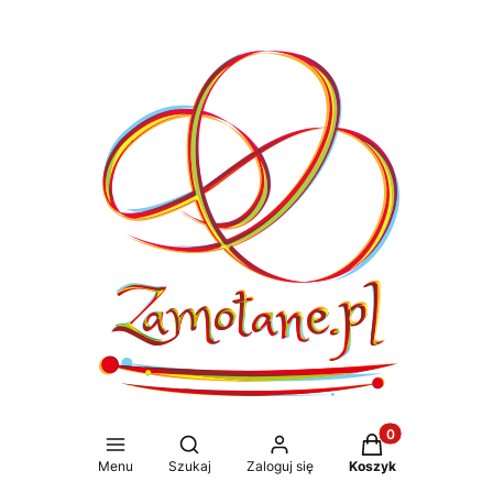
Produkty w koszy
Otwórz wyszukiwarkę
Menu
Szukaj
Zaloguj się
Koszyk