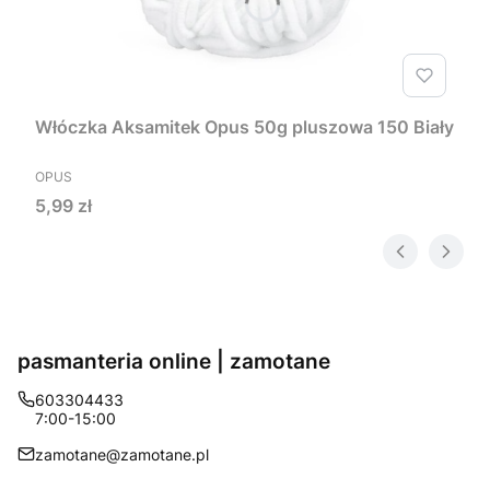
Włóczka Aksamitek Opus 50g pluszowa 150 Biały
PRODUCENT
OPUS
Cena
5,99 zł
pasmanteria online | zamotane
603304433
7:00-15:00
zamotane@zamotane.pl