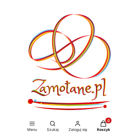
Produkty w koszy
Otwórz wyszukiwarkę
Menu
Szukaj
Zaloguj się
Koszyk