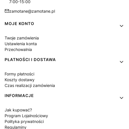
7:00-15:00
zamotane@zamotane.pl
Linki w stopce
MOJE KONTO
Twoje zamówienia
Ustawienia konta
Przechowalnia
PŁATNOŚCI I DOSTAWA
Formy płatności
Koszty dostawy
Czas realizacji zamówienia
INFORMACJE
Jak kupować?
Program Lojalnościowy
Polityka prywatności
Regulaminy