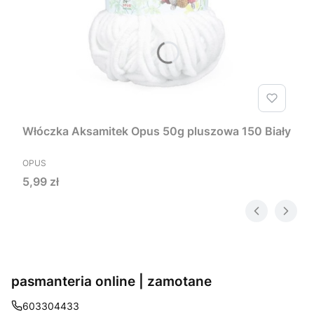
Włóczka Aksamitek Opus 50g pluszowa 150 Biały
PRODUCENT
OPUS
Cena
5,99 zł
pasmanteria online | zamotane
603304433