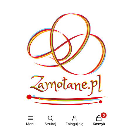
Produkty w koszy
Otwórz wyszukiwarkę
Menu
Szukaj
Zaloguj się
Koszyk