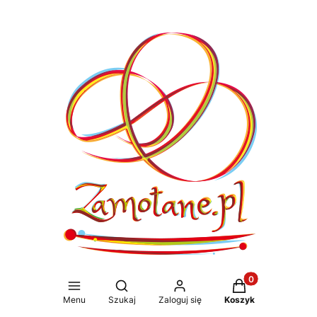
Produkty w koszy
Otwórz wyszukiwarkę
Menu
Szukaj
Zaloguj się
Koszyk