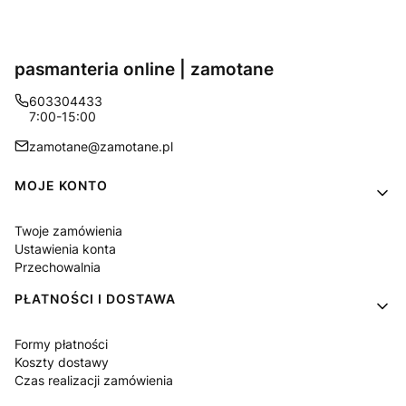
pasmanteria online | zamotane
603304433
7:00-15:00
zamotane@zamotane.pl
Linki w stopce
MOJE KONTO
Twoje zamówienia
Ustawienia konta
Przechowalnia
PŁATNOŚCI I DOSTAWA
Formy płatności
Koszty dostawy
Czas realizacji zamówienia