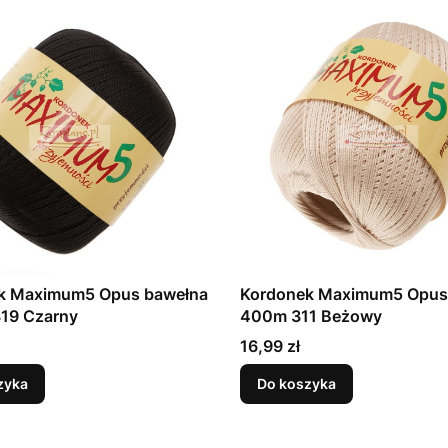
k Maximum5 Opus bawełna
Kordonek Maximum5 Opus
19 Czarny
400m 311 Beżowy
Cena
16,99 zł
zyka
Do koszyka