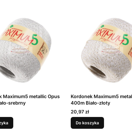
k Maximum5 metallic Opus
Kordonek Maximum5 metal
ało-srebrny
400m Biało-złoty
Cena
20,97 zł
zyka
Do koszyka