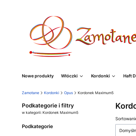
Nowe produkty
Włóczki
Kordonki
Haft 
Zamotane
Kordonki
Opus
Kordonek Maximum5
Kord
Podkategorie i filtry
w kategorii: Kordonek Maximum5
Lista
Sortowani
Podkategorie
Domyśl