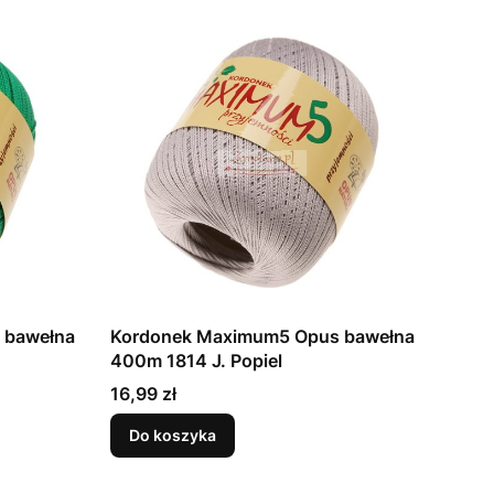
 bawełna
Kordonek Maximum5 Opus bawełna
400m 1814 J. Popiel
Cena
16,99 zł
Do koszyka