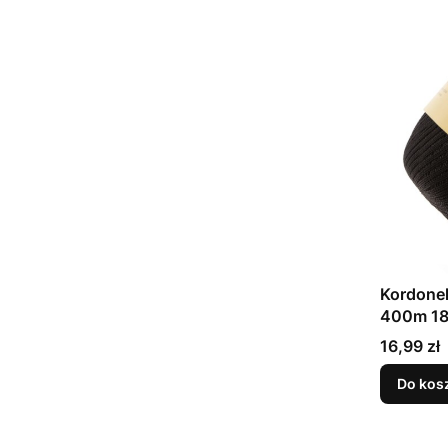
Kordone
400m 18
Cena
16,99 zł
Do kos