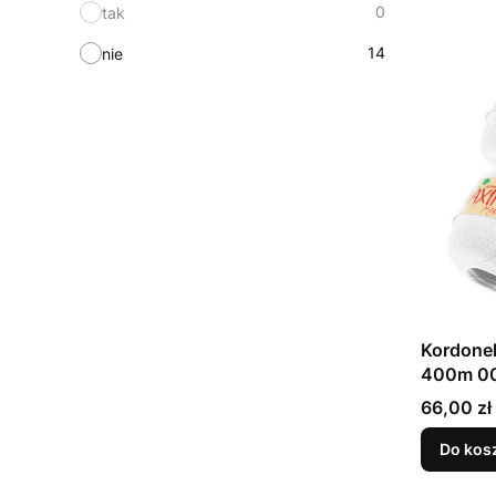
0
tak
14
nie
Kordone
400m 00
Cena
66,00 zł
Do kos