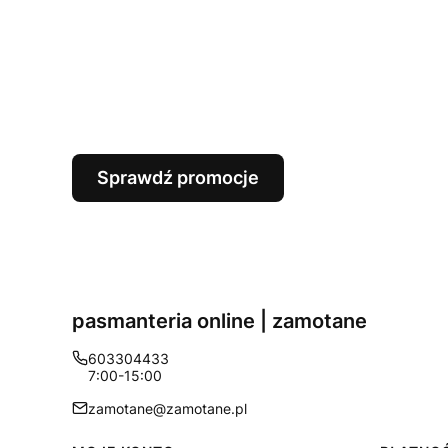
Sprawdź promocje
pasmanteria online | zamotane
603304433
7:00-15:00
zamotane@zamotane.pl