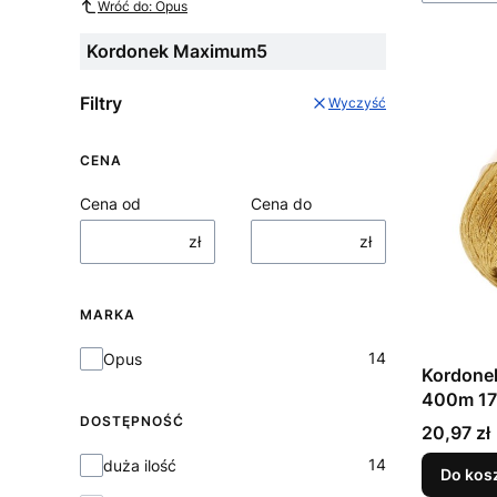
Wróć do: Opus
Kordonek Maximum5
Filtry
Wyczyść
CENA
Cena od
Cena do
zł
zł
MARKA
Marka
14
Opus
Kordone
400m 17
DOSTĘPNOŚĆ
Cena
20,97 zł
Dostępność
14
duża ilość
Do kos