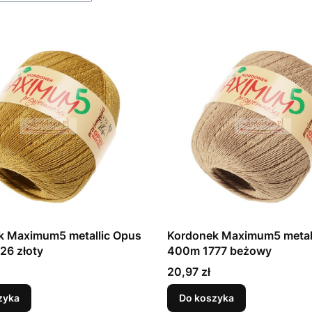
k Maximum5 metallic Opus
Kordonek Maximum5 metal
26 złoty
400m 1777 beżowy
Cena
20,97 zł
zyka
Do koszyka