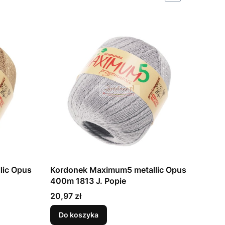
lic Opus
Kordonek Maximum5 metallic Opus
400m 1813 J. Popie
Cena
20,97 zł
Do koszyka