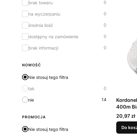
0
brak towaru
0
na wyczerpaniu
0
średnia ilość
0
dostępny na zamówienie
0
brak informacji
NOWOŚĆ
Nie stosuj tego filtra
0
tak
14
Kordone
nie
400m Bi
Cena
20,97 zł
PROMOCJA
Do kos
Nie stosuj tego filtra