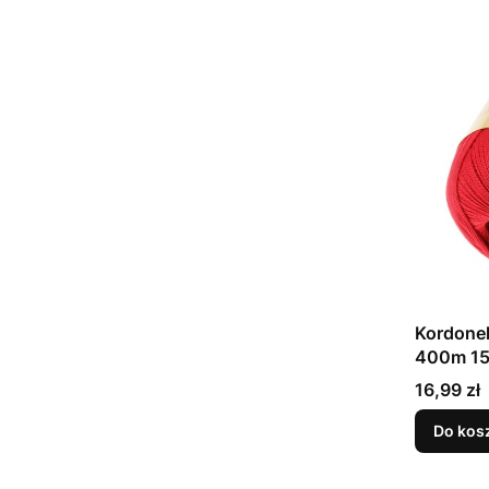
Kordone
400m 15
Cena
16,99 zł
Do kos