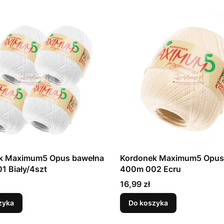
k Maximum5 Opus bawełna
Kordonek Maximum5 Opus
1 Biały/4szt
400m 002 Ecru
Cena
16,99 zł
zyka
Do koszyka