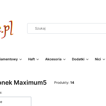
Diamentowy
Haft
Akcesoria
Dodatki
Nici
onek Maximum5
Produkty:
14
 produktów
e:
ne