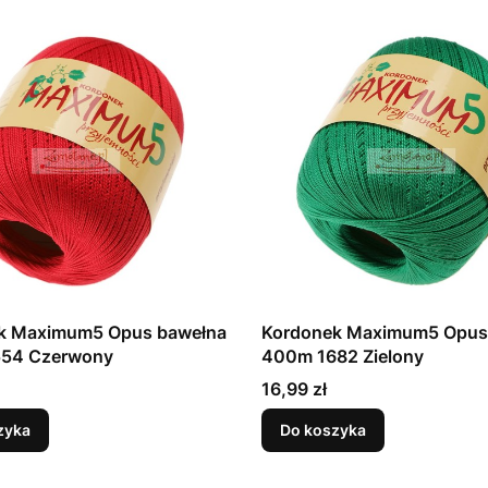
k Maximum5 Opus bawełna
Kordonek Maximum5 Opus
54 Czerwony
400m 1682 Zielony
Cena
16,99 zł
zyka
Do koszyka