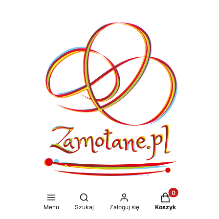
Produkty w koszy
Otwórz wyszukiwarkę
Menu
Szukaj
Zaloguj się
Koszyk