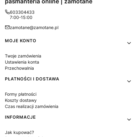
pasmanteria online | zamotane
603304433
7:00-15:00
zamotane@zamotane.pl
Linki w stopce
MOJE KONTO
Twoje zamówienia
Ustawienia konta
Przechowalnia
PŁATNOŚCI I DOSTAWA
Formy płatności
Koszty dostawy
Czas realizacji zamówienia
INFORMACJE
Jak kupować?