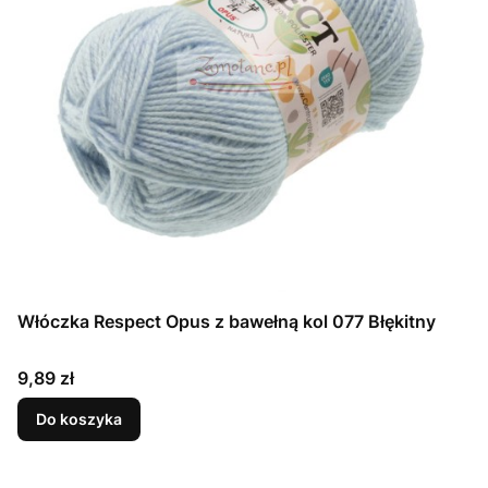
Włóczka Respect Opus z bawełną kol 077 Błękitny
Cena
9,89 zł
Do koszyka