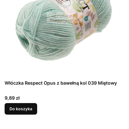
Włóczka Respect Opus z bawełną kol 039 Miętowy
Cena
9,89 zł
Do koszyka