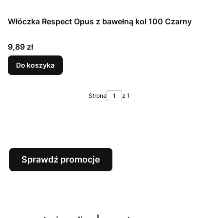
Włóczka Respect Opus z bawełną kol 100 Czarny
Cena
9,89 zł
Do koszyka
Strona
z 1
Sprawdź promocje