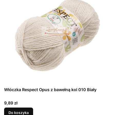
Włóczka Respect Opus z bawełną kol 010 Biały
Cena
9,89 zł
Do koszyka