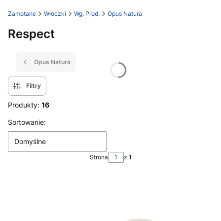
Zamotane
Włóczki
Wg. Prod.
Opus Natura
Respect
Opus Natura
Filtry
Produkty:
16
Lista produktów
Sortowanie:
Domyślne
Strona
z 1