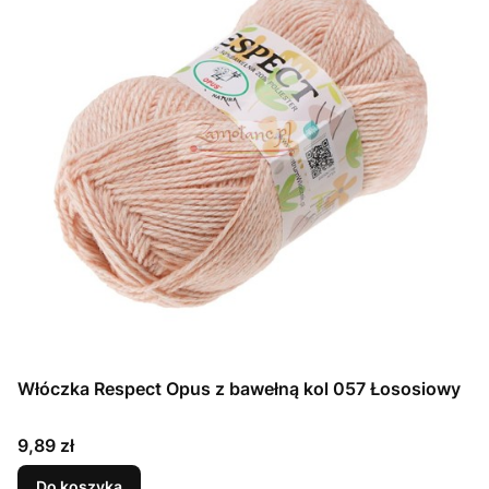
Włóczka Respect Opus z bawełną kol 057 Łososiowy
Cena
9,89 zł
Do koszyka