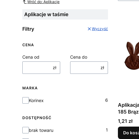
Wróć do: Aplikacje
Aplikacje w taśmie
Filtry
Wyczyść
CENA
Cena od
Cena do
zł
zł
MARKA
Marka
6
Korinex
Aplikacj
185 Brą
DOSTĘPNOŚĆ
Cena
1,21 zł
Dostępność
1
brak towaru
Do kos