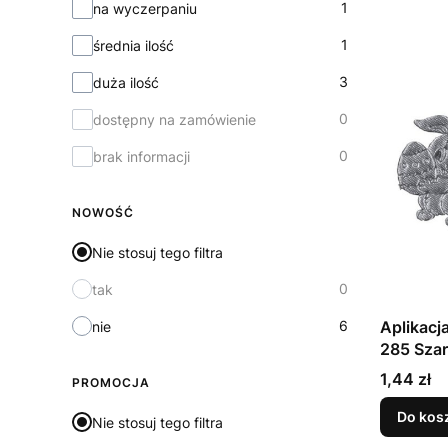
1
na wyczerpaniu
1
średnia ilość
3
duża ilość
0
dostępny na zamówienie
0
brak informacji
NOWOŚĆ
Nie stosuj tego filtra
0
tak
6
Aplikacj
nie
285 Sza
Cena
1,44 zł
PROMOCJA
Do kos
Nie stosuj tego filtra