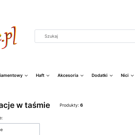
Diamentowy
Haft
Akcesoria
Dodatki
Nici
acje w taśmie
Produkty:
6
 produktów
e:
ne