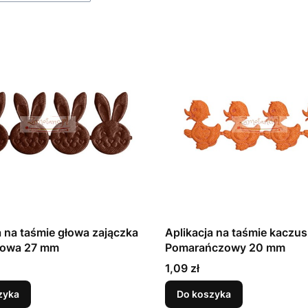
a na taśmie głowa zajączka
Aplikacja na taśmie kaczu
zowa 27 mm
Pomarańczowy 20 mm
Cena
1,09 zł
zyka
Do koszyka