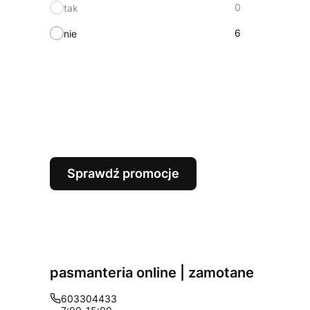
0
tak
6
nie
Sprawdź promocje
pasmanteria online | zamotane
603304433