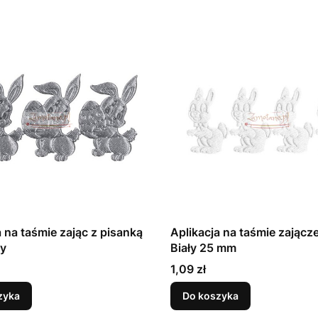
a na taśmie zając z pisanką
Aplikacja na taśmie zającz
ry
Biały 25 mm
Cena
1,09 zł
zyka
Do koszyka