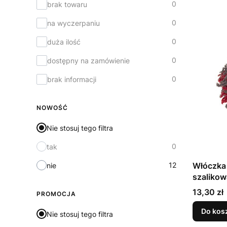
0
brak towaru
0
na wyczerpaniu
0
duża ilość
0
dostępny na zamówienie
0
brak informacji
NOWOŚĆ
Nie stosuj tego filtra
0
tak
12
Włóczka 
nie
szalikow
Cena
13,30 zł
PROMOCJA
Do kos
Nie stosuj tego filtra