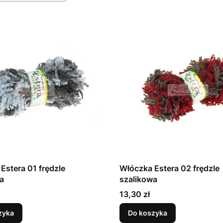
Estera 01 frędzle
Włóczka Estera 02 frędzle
a
szalikowa
Cena
13,30 zł
zyka
Do koszyka