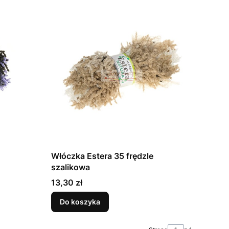
Włóczka Estera 35 frędzle
szalikowa
Cena
13,30 zł
Do koszyka