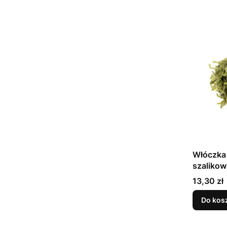
Włóczka 
szalikow
Cena
13,30 zł
Do kos