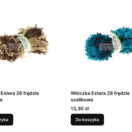
Estera 26 frędzle
Włóczka Estera 28 frędzle
a
szalikowa
Cena
13,30 zł
zyka
Do koszyka