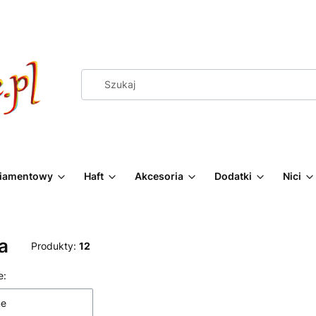
Diamentowy
Haft
Akcesoria
Dodatki
Nici
a
Produkty:
12
 produktów
e:
ne