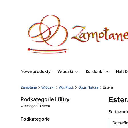
Nowe produkty
Włóczki
Kordonki
Haft 
Zamotane
Włóczki
Wg. Prod.
Opus Natura
Estera
Ester
Podkategorie i filtry
w kategorii: Estera
Lista
Sortowani
Podkategorie
Domyśl