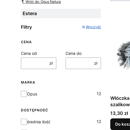
Wróć do: Opus Natura
Estera
Filtry
Wyczyść
CENA
Cena od
Cena do
zł
zł
MARKA
Marka
12
Opus
Włóczka 
szalikow
DOSTĘPNOŚĆ
Cena
13,30 zł
Dostępność
12
średnia ilość
Do kos