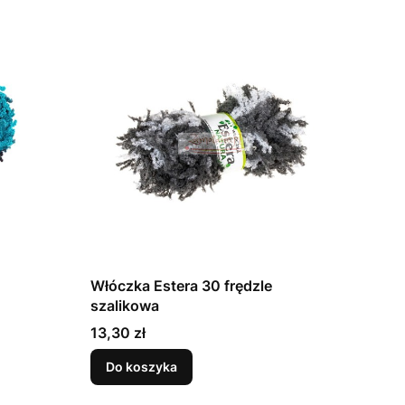
Włóczka Estera 30 frędzle
szalikowa
Cena
13,30 zł
Do koszyka