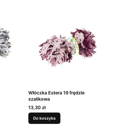
Włóczka Estera 19 frędzle
szalikowa
Cena
13,30 zł
Do koszyka