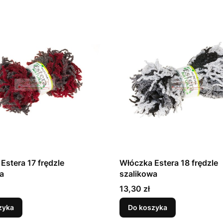
Estera 17 frędzle
Włóczka Estera 18 frędzle
a
szalikowa
Cena
13,30 zł
zyka
Do koszyka