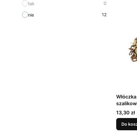
0
tak
12
nie
Włóczka 
szalikow
Cena
13,30 zł
Do kos