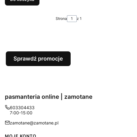
Strona
z 1
Sprawdź promocje
pasmanteria online | zamotane
603304433
7:00-15:00
zamotane@zamotane.pl
Linki w stopce
MOJE KONTO