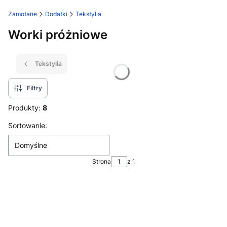
Zamotane
Dodatki
Tekstylia
Worki próżniowe
Tekstylia
Filtry
Produkty:
8
Lista produktów
Sortowanie:
Domyślne
Strona
z 1