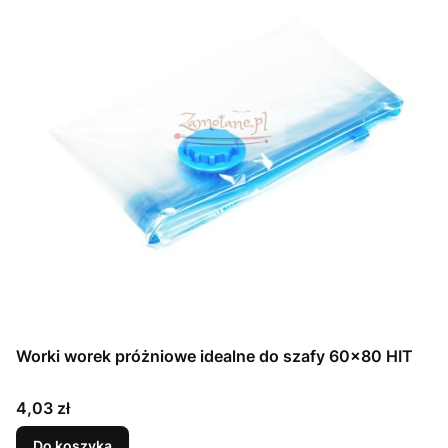
Worki worek próżniowe idealne do szafy 60x80 HIT
Cena
4,03 zł
Do koszyka