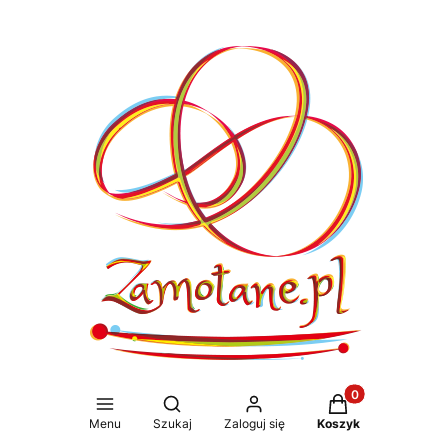
Produkty w koszy
Otwórz wyszukiwarkę
Menu
Szukaj
Zaloguj się
Koszyk