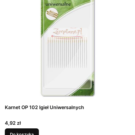
Karnet OP 102 Igieł Uniwersalnych
Cena
4,92 zł
Do koszyka