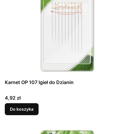
Karnet OP 107 Igieł do Dzianin
Cena
4,92 zł
Do koszyka