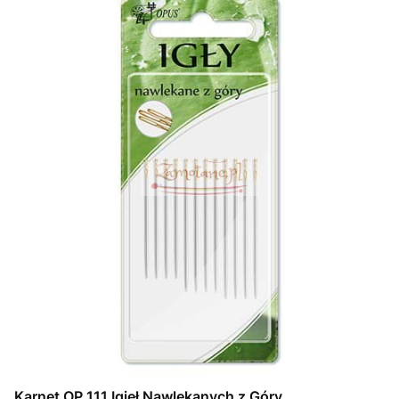
Karnet OP 111 Igieł Nawlekanych z Góry