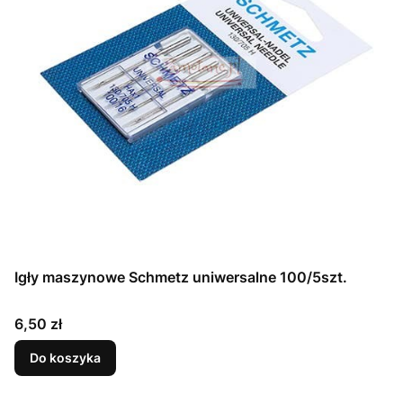
Igły maszynowe Schmetz uniwersalne 100/5szt.
Cena
6,50 zł
Do koszyka