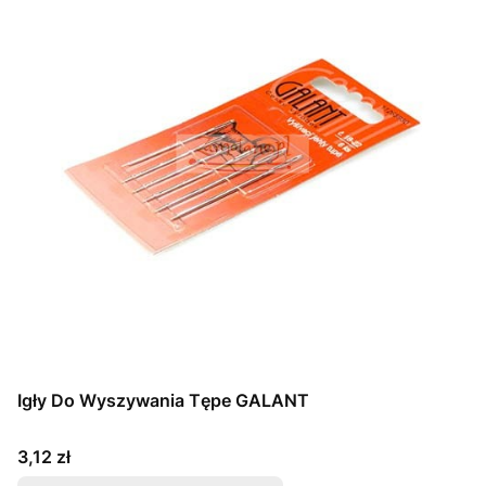
Igły Do Wyszywania Tępe GALANT
Cena
3,12 zł