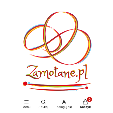
Produkty w koszy
Otwórz wyszukiwarkę
Menu
Szukaj
Zaloguj się
Koszyk