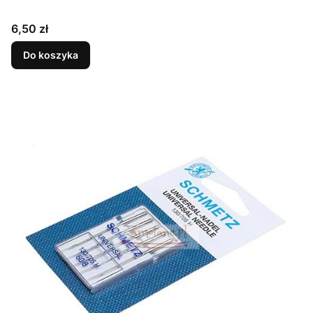
Cena
6,50 zł
Do koszyka