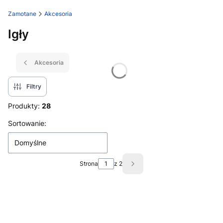
Zamotane
Akcesoria
Igły
Akcesoria
Filtry
Produkty:
28
Lista produktów
Sortowanie:
Domyślne
Strona
z 2
Następne produkty