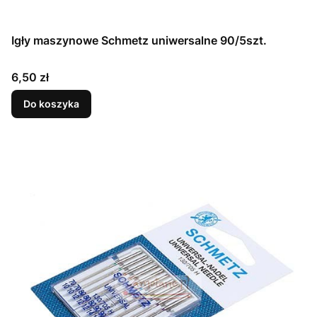
Igły maszynowe Schmetz uniwersalne 90/5szt.
Cena
6,50 zł
Do koszyka