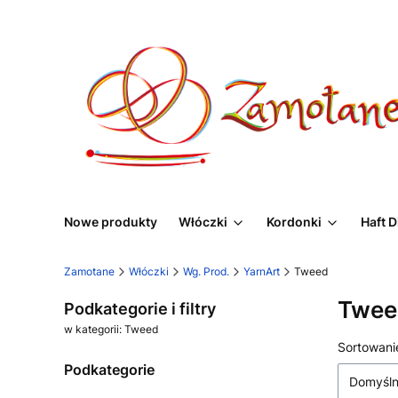
Nowe produkty
Włóczki
Kordonki
Haft 
Zamotane
Włóczki
Wg. Prod.
YarnArt
Tweed
Twee
Podkategorie i filtry
w kategorii: Tweed
Lista
Sortowani
Podkategorie
Domyśl