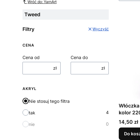
Wróć do: YarnArt
Tweed
Filtry
Wyczyść
CENA
Cena od
Cena do
zł
zł
AKRYL
Nie stosuj tego filtra
Włóczka 
kolor 22
4
tak
Cena
14,50 zł
0
nie
Do kos