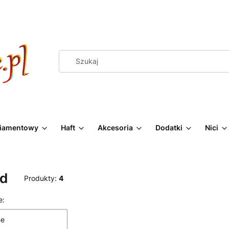
Diamentowy
Haft
Akcesoria
Dodatki
Nici
d
Produkty:
4
 produktów
e:
ne