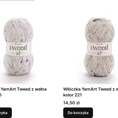
YarnArt Tweed z wełna
Włóczka YarnArt Tweed z 
0
kolor 221
Cena
14,50 zł
zyka
Do koszyka