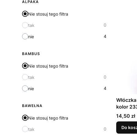
ALPAKA
Nie stosuj tego filtra
0
tak
4
nie
BAMBUS
Nie stosuj tego filtra
0
tak
4
nie
Włóczka 
BAWEŁNA
kolor 23
Cena
14,50 zł
Nie stosuj tego filtra
Do kos
0
tak