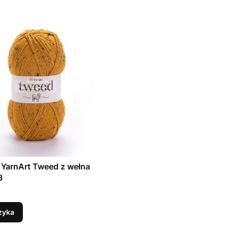
YarnArt Tweed z wełna
3
zyka