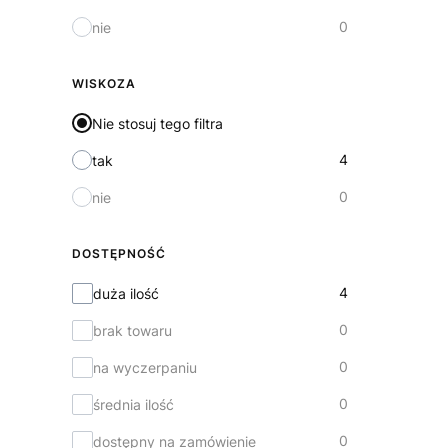
0
nie
WISKOZA
Nie stosuj tego filtra
4
tak
0
nie
DOSTĘPNOŚĆ
Dostępność
4
duża ilość
0
brak towaru
0
na wyczerpaniu
0
średnia ilość
0
dostępny na zamówienie