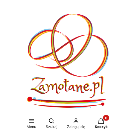
Produkty w koszy
Otwórz wyszukiwarkę
Menu
Szukaj
Zaloguj się
Koszyk