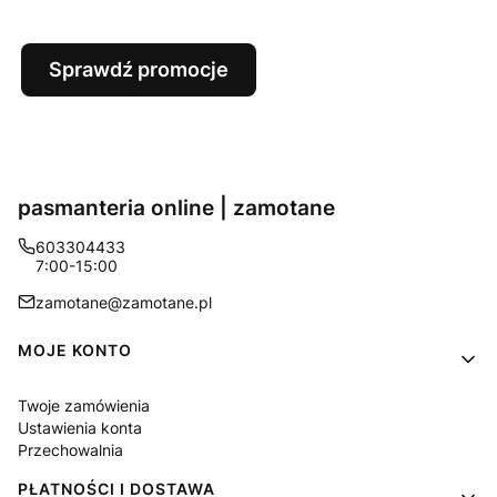
Sprawdź promocje
pasmanteria online | zamotane
603304433
7:00-15:00
zamotane@zamotane.pl
Linki w stopce
MOJE KONTO
Twoje zamówienia
Ustawienia konta
Przechowalnia
PŁATNOŚCI I DOSTAWA