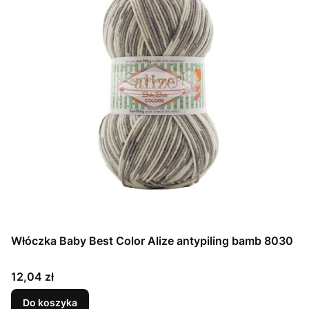
Włóczka Baby Best Color Alize antypiling bamb 8030
Cena
12,04 zł
Do koszyka