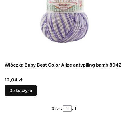
Włóczka Baby Best Color Alize antypiling bamb 8042
Cena
12,04 zł
Do koszyka
Strona
z 1