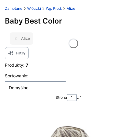
Zamotane
Włóczki
Wg. Prod.
Alize
Baby Best Color
Alize
Filtry
Produkty:
7
Lista produktów
Sortowanie:
Domyślne
Strona
z 1