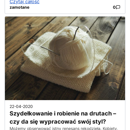
Czytaj całość
zamotane
0
22-04-2020
Szydełkowanie i robienie na drutach –
czy da się wypracować swój styl?
Możemy obserwować istny renesans rękodzieła. Kobiety,