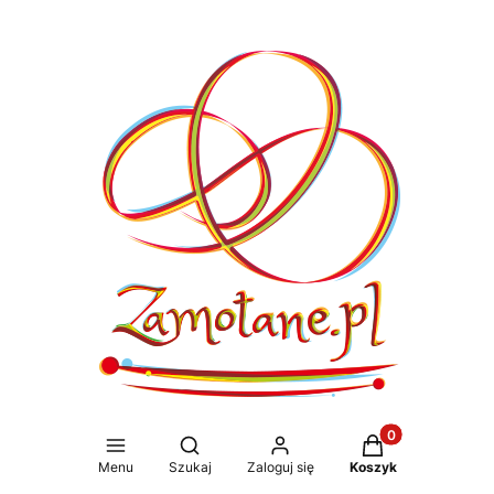
Produkty w koszy
Otwórz wyszukiwarkę
Menu
Szukaj
Zaloguj się
Koszyk