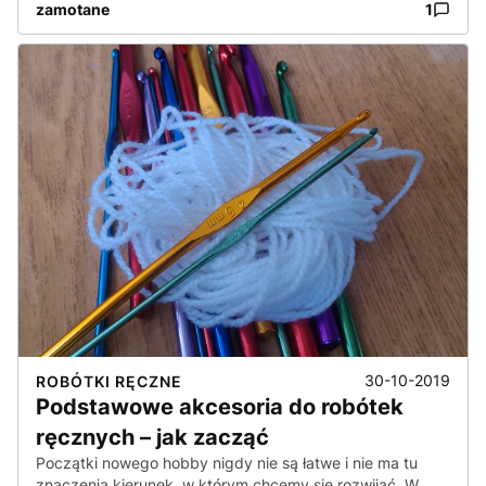
zamotane
1
30-10-2019
ROBÓTKI RĘCZNE
Podstawowe akcesoria do robótek
ręcznych – jak zacząć
Początki nowego hobby nigdy nie są łatwe i nie ma tu
znaczenia kierunek, w którym chcemy się rozwijać. W