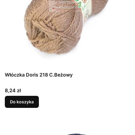
Włóczka Doris 218 C.Beżowy
Cena
8,24 zł
Do koszyka