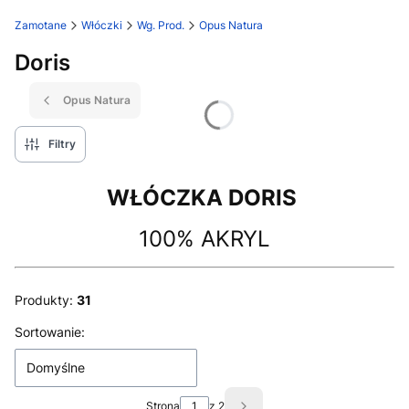
Zamotane
Włóczki
Wg. Prod.
Opus Natura
Doris
Opus Natura
Filtry
WŁÓCZKA DORIS
100% AKRYL
Produkty:
31
Lista produktów
Sortowanie:
Domyślne
Strona
z 2