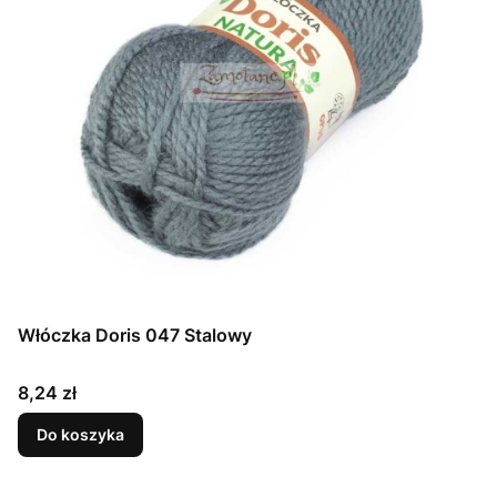
Włóczka Doris 047 Stalowy
Cena
8,24 zł
Do koszyka