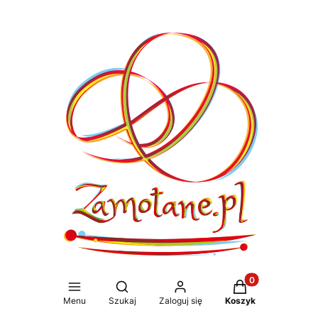
Produkty w koszy
Otwórz wyszukiwarkę
Menu
Szukaj
Zaloguj się
Koszyk