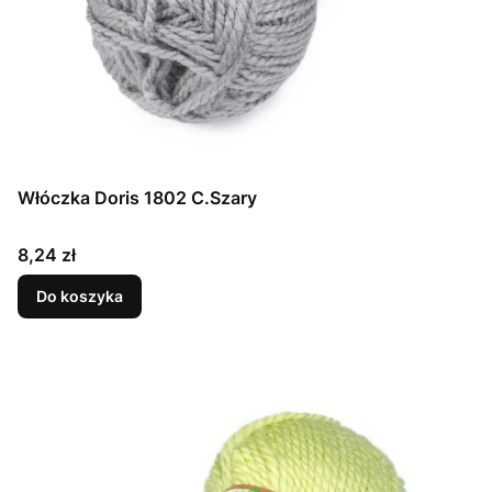
Włóczka Doris 1802 C.Szary
Cena
8,24 zł
Do koszyka