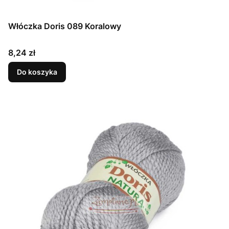
Włóczka Doris 089 Koralowy
Cena
8,24 zł
Do koszyka