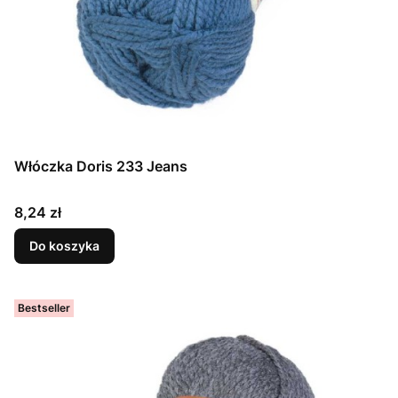
Włóczka Doris 233 Jeans
Cena
8,24 zł
Do koszyka
Bestseller