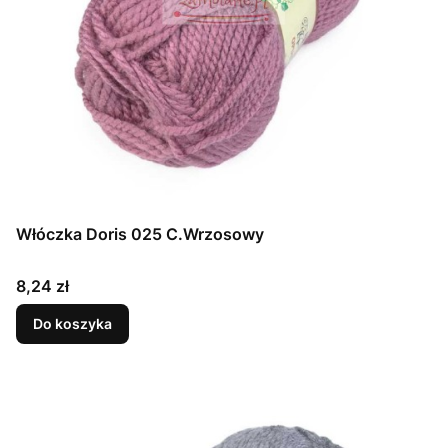
Włóczka Doris 025 C.Wrzosowy
Cena
8,24 zł
Do koszyka