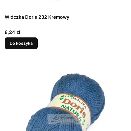
Włóczka Doris 232 Kremowy
Cena
8,24 zł
Do koszyka