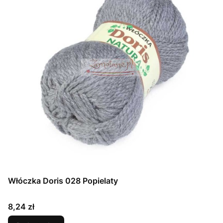
Włóczka Doris 028 Popielaty
Cena
8,24 zł