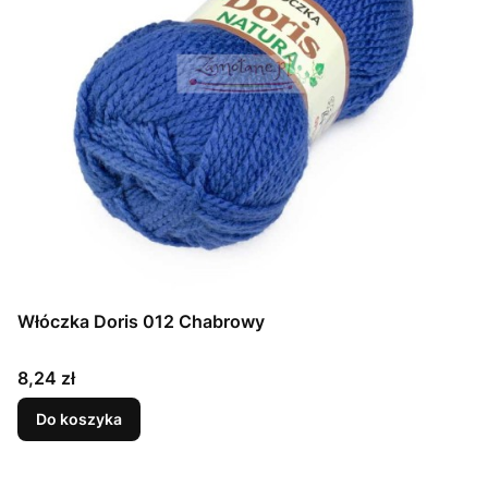
Włóczka Doris 012 Chabrowy
Cena
8,24 zł
Do koszyka