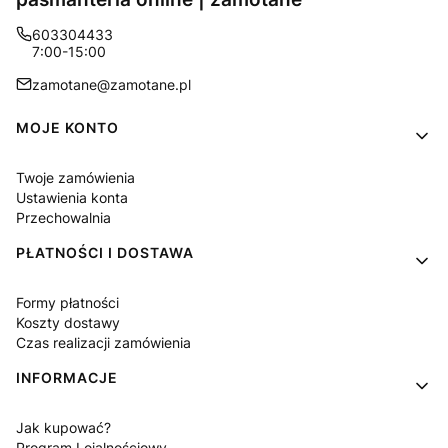
603304433
7:00-15:00
zamotane@zamotane.pl
Linki w stopce
MOJE KONTO
Twoje zamówienia
Ustawienia konta
Przechowalnia
PŁATNOŚCI I DOSTAWA
Formy płatności
Koszty dostawy
Czas realizacji zamówienia
INFORMACJE
Jak kupować?
Program Lojalnościowy