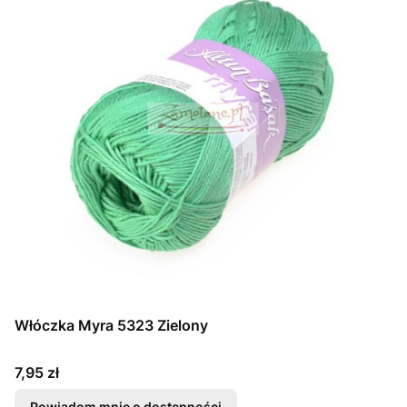
Włóczka Myra 5323 Zielony
Cena
7,95 zł
Powiadom mnie o dostępności