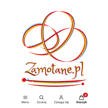
Produkty w koszy
Otwórz wyszukiwarkę
Menu
Szukaj
Zaloguj się
Koszyk