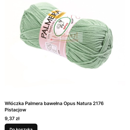
Włóczka Palmera bawełna Opus Natura 2176
Pistacjow
Cena
9,37 zł
Do koszyka