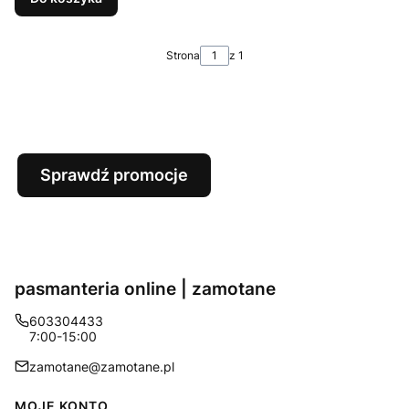
Strona
z 1
Sprawdź promocje
pasmanteria online | zamotane
603304433
7:00-15:00
zamotane@zamotane.pl
Linki w stopce
MOJE KONTO