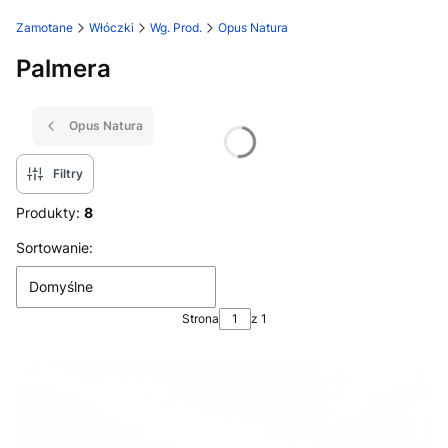
Zamotane
Włóczki
Wg. Prod.
Opus Natura
Palmera
Opus Natura
Filtry
Produkty:
8
Lista produktów
Sortowanie:
Domyślne
Strona
z 1