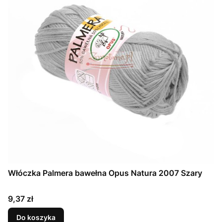
Włóczka Palmera bawełna Opus Natura 2007 Szary
Cena
9,37 zł
Do koszyka