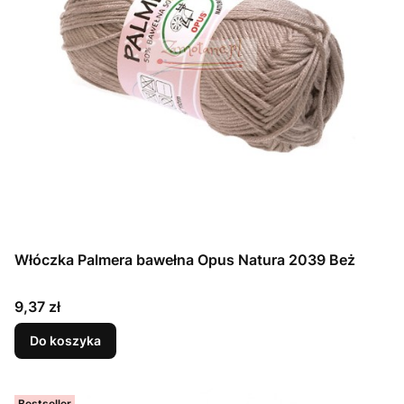
Włóczka Palmera bawełna Opus Natura 2039 Beż
Cena
9,37 zł
Do koszyka
Bestseller