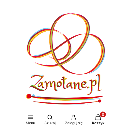
Produkty w koszy
Otwórz wyszukiwarkę
Menu
Szukaj
Zaloguj się
Koszyk