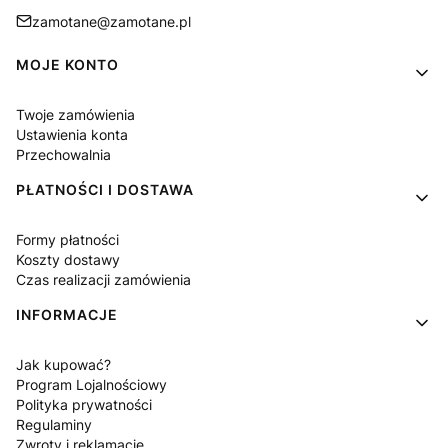
zamotane@zamotane.pl
Linki w stopce
MOJE KONTO
Twoje zamówienia
Ustawienia konta
Przechowalnia
PŁATNOŚCI I DOSTAWA
Formy płatności
Koszty dostawy
Czas realizacji zamówienia
INFORMACJE
Jak kupować?
Program Lojalnościowy
Polityka prywatności
Regulaminy
Zwroty i reklamacje