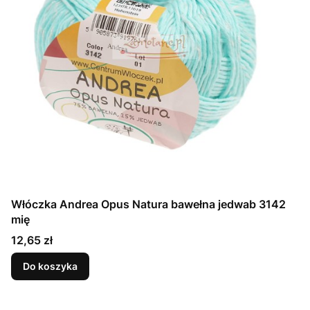
Włóczka Andrea Opus Natura bawełna jedwab 3142
mię
Cena
12,65 zł
Do koszyka