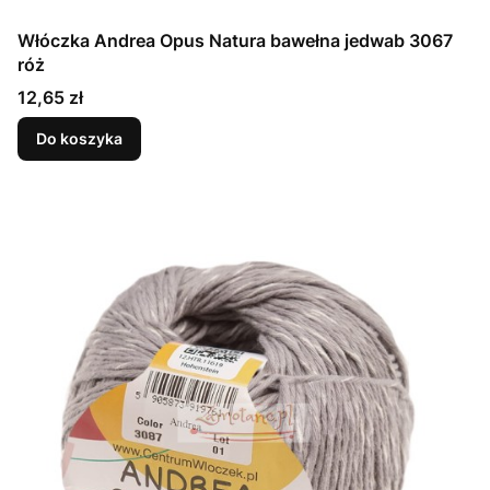
Włóczka Andrea Opus Natura bawełna jedwab 3067
róż
Cena
12,65 zł
Do koszyka