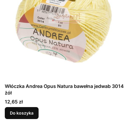
Włóczka Andrea Opus Natura bawełna jedwab 3014
żół
Cena
12,65 zł
Do koszyka