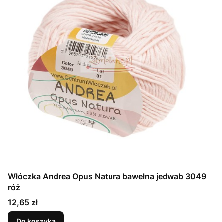
Włóczka Andrea Opus Natura bawełna jedwab 3049
róż
Cena
12,65 zł
Do koszyka