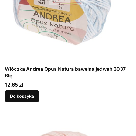
Włóczka Andrea Opus Natura bawełna jedwab 3037
Błę
Cena
12,65 zł
Do koszyka