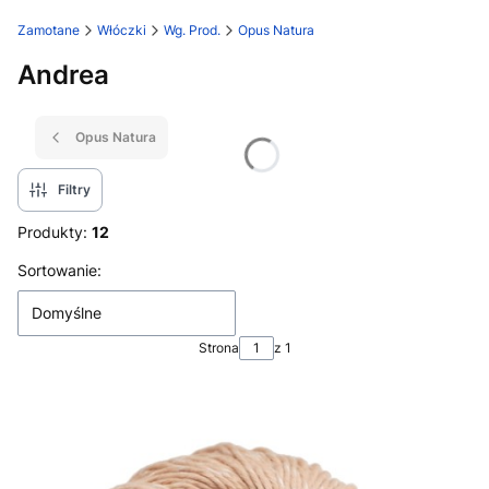
Zamotane
Włóczki
Wg. Prod.
Opus Natura
Andrea
Opus Natura
Filtry
Produkty:
12
Lista produktów
Sortowanie:
Domyślne
Strona
z 1