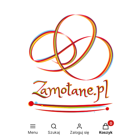
Produkty w koszy
Otwórz wyszukiwarkę
Menu
Szukaj
Zaloguj się
Koszyk