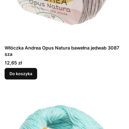
Włóczka Andrea Opus Natura bawełna jedwab 3087
sza
Cena
12,65 zł
Do koszyka