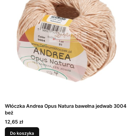
Włóczka Andrea Opus Natura bawełna jedwab 3004
beż
Cena
12,65 zł
Do koszyka