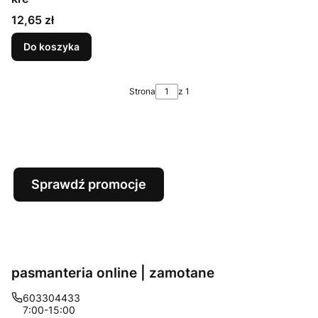
Cena
12,65 zł
Do koszyka
Strona
z 1
Sprawdź promocje
pasmanteria online | zamotane
603304433
7:00-15:00