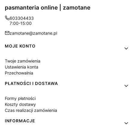
pasmanteria online | zamotane
603304433
7:00-15:00
zamotane@zamotane.pl
Linki w stopce
MOJE KONTO
Twoje zamówienia
Ustawienia konta
Przechowalnia
PŁATNOŚCI I DOSTAWA
Formy płatności
Koszty dostawy
Czas realizacji zamówienia
INFORMACJE