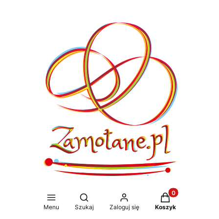
Produkty w koszy
Otwórz wyszukiwarkę
Menu
Szukaj
Zaloguj się
Koszyk