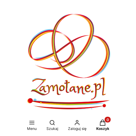
Produkty w koszy
Otwórz wyszukiwarkę
Menu
Szukaj
Zaloguj się
Koszyk