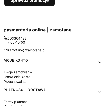
Sprawdź promocje
pasmanteria online | zamotane
603304433
7:00-15:00
zamotane@zamotane.pl
Linki w stopce
MOJE KONTO
Twoje zamówienia
Ustawienia konta
Przechowalnia
PŁATNOŚCI I DOSTAWA
Formy płatności