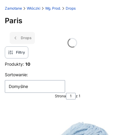
Zamotane
Włóczki
Wg. Prod.
Drops
Paris
Drops
Filtry
Produkty:
10
Lista produktów
Sortowanie:
Domyślne
Strona
z 1