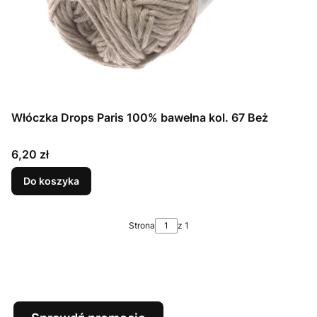
Włóczka Drops Paris 100% bawełna kol. 67 Beż
Cena
6,20 zł
Do koszyka
Strona
z 1