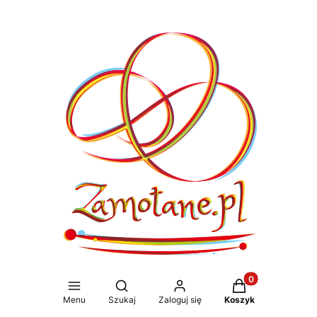
Produkty w koszy
Otwórz wyszukiwarkę
Menu
Szukaj
Zaloguj się
Koszyk