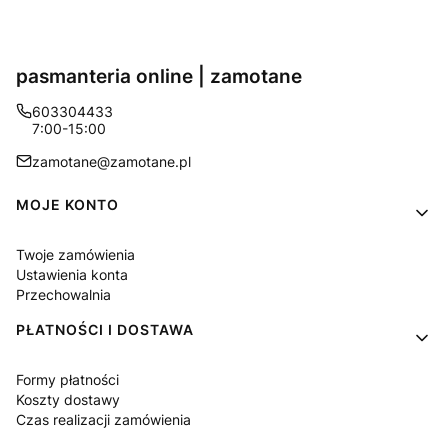
pasmanteria online | zamotane
603304433
7:00-15:00
zamotane@zamotane.pl
Linki w stopce
MOJE KONTO
Twoje zamówienia
Ustawienia konta
Przechowalnia
PŁATNOŚCI I DOSTAWA
Formy płatności
Koszty dostawy
Czas realizacji zamówienia