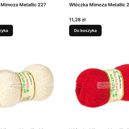
Mimoza Metallic 227
Włóczka Mimoza Metallic 
Cena
11,28 zł
zyka
Do koszyka