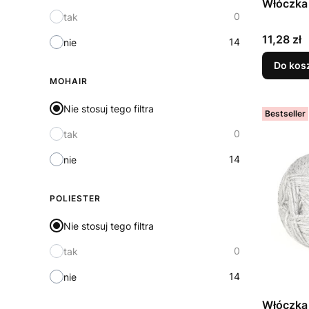
Włóczka 
0
tak
Cena
11,28 zł
14
nie
Do kos
MOHAIR
Nie stosuj tego filtra
Bestseller
0
tak
14
nie
POLIESTER
Nie stosuj tego filtra
0
tak
14
nie
Włóczka