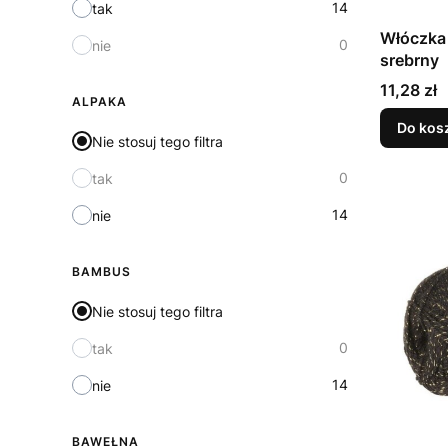
14
tak
Włóczka 
0
nie
srebrny
Cena
11,28 zł
ALPAKA
Do kos
Nie stosuj tego filtra
0
tak
14
nie
BAMBUS
Nie stosuj tego filtra
0
tak
14
nie
BAWEŁNA