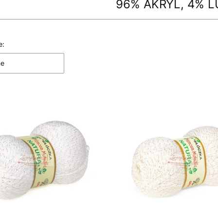
96% AKRYL, 4% 
 produktów
e:
ne