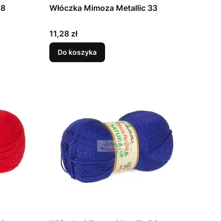
28
Włóczka Mimoza Metallic 33
Cena
11,28 zł
Do koszyka