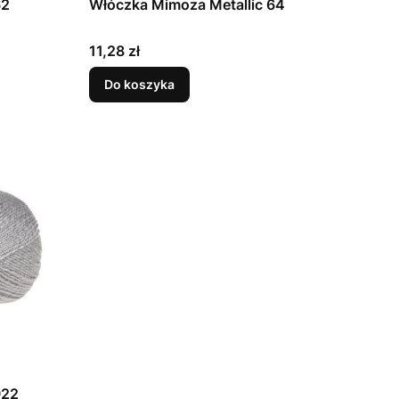
62
Włóczka Mimoza Metallic 64
Cena
11,28 zł
Do koszyka
922