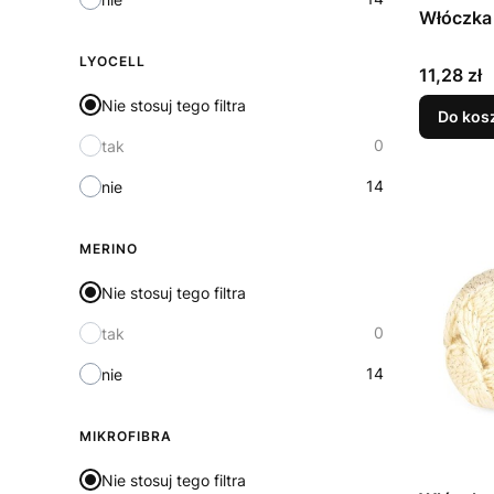
Włóczka 
LYOCELL
Cena
11,28 zł
Nie stosuj tego filtra
Do kos
0
tak
14
nie
MERINO
Nie stosuj tego filtra
0
tak
14
nie
MIKROFIBRA
Nie stosuj tego filtra