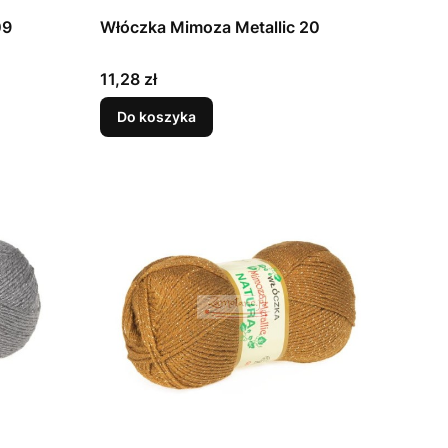
09
Włóczka Mimoza Metallic 20
Cena
11,28 zł
Do koszyka