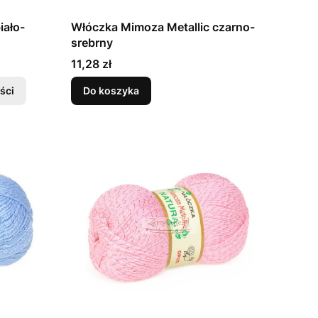
iało-
Włóczka Mimoza Metallic czarno-
srebrny
Cena
11,28 zł
ści
Do koszyka