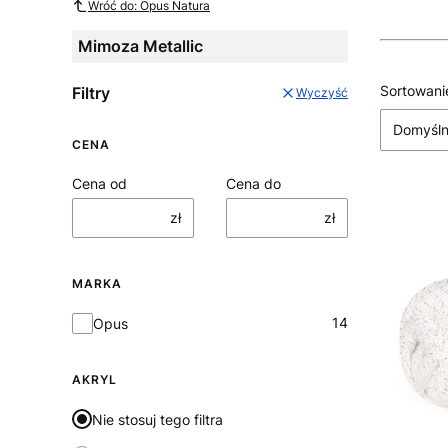
Wróć do: Opus Natura
Mimoza Metallic
Lista
Sortowani
Filtry
Wyczyść
Domyśl
CENA
Cena od
Cena do
zł
zł
MARKA
Marka
14
Opus
AKRYL
Nie stosuj tego filtra