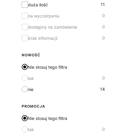
11
duża ilość
0
na wyczerpaniu
0
dostępny na zamówienie
0
brak informacji
NOWOŚĆ
Nie stosuj tego filtra
0
tak
14
nie
PROMOCJA
Nie stosuj tego filtra
0
tak