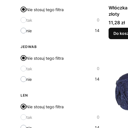
Włóczka 
Nie stosuj tego filtra
złoty
0
tak
Cena
11,28 zł
14
nie
Do kos
JEDWAB
Nie stosuj tego filtra
0
tak
14
nie
LEN
Nie stosuj tego filtra
0
tak
14
nie