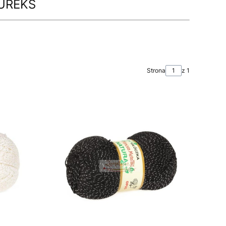
LUREKS
Strona
z 1