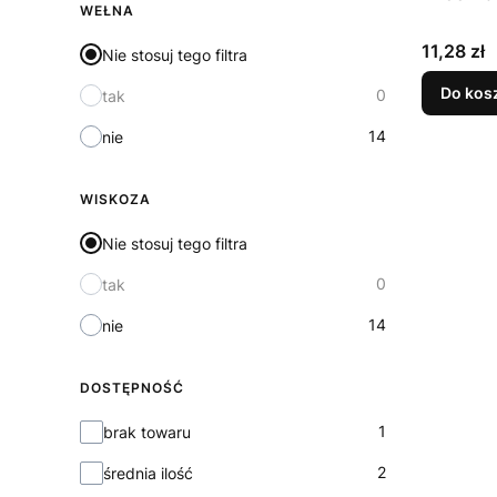
WEŁNA
Cena
11,28 zł
Nie stosuj tego filtra
Do kos
0
tak
14
nie
WISKOZA
Nie stosuj tego filtra
0
tak
14
nie
DOSTĘPNOŚĆ
Dostępność
1
brak towaru
2
średnia ilość