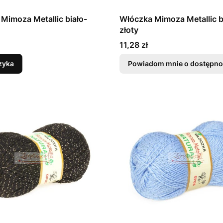
Mimoza Metallic biało-
Włóczka Mimoza Metallic b
złoty
Cena
11,28 zł
zyka
Powiadom mnie o dostępno