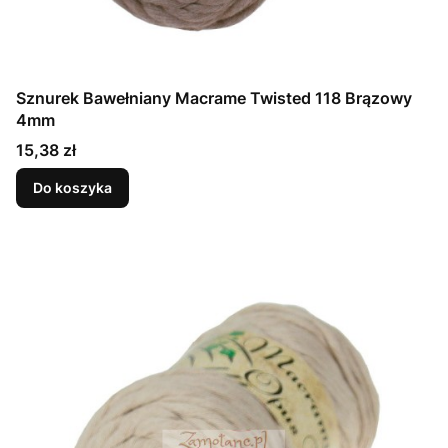
Sznurek Bawełniany Macrame Twisted 118 Brązowy
4mm
Cena
15,38 zł
Do koszyka