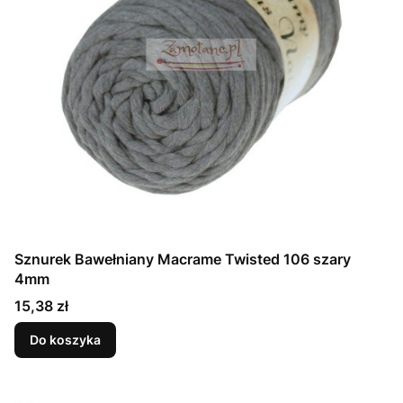
Sznurek Bawełniany Macrame Twisted 106 szary
4mm
Cena
15,38 zł
Do koszyka