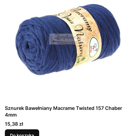
Sznurek Bawełniany Macrame Twisted 157 Chaber
4mm
Cena
15,38 zł
Do koszyka