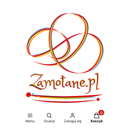
Produkty w koszy
Otwórz wyszukiwarkę
Menu
Szukaj
Zaloguj się
Koszyk