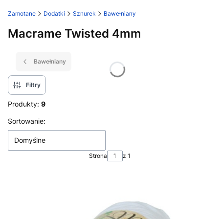
Zamotane
Dodatki
Sznurek
Bawełniany
Macrame Twisted 4mm
Bawełniany
Filtry
Produkty:
9
Lista produktów
Sortowanie:
Domyślne
Strona
z 1