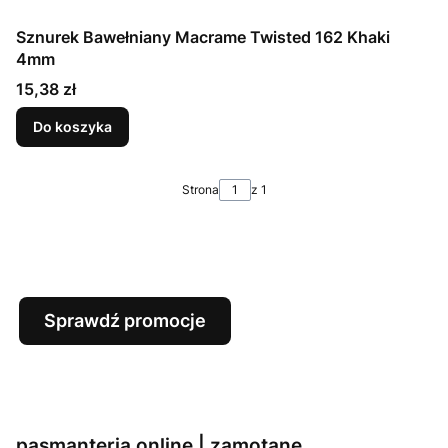
Sznurek Bawełniany Macrame Twisted 162 Khaki
4mm
Cena
15,38 zł
Do koszyka
Strona
z 1
Sprawdź promocje
pasmanteria online | zamotane