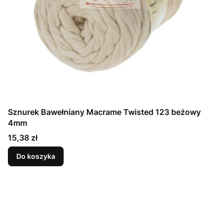
Sznurek Bawełniany Macrame Twisted 123 beżowy
4mm
Cena
15,38 zł
Do koszyka