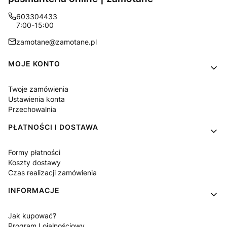
603304433
7:00-15:00
zamotane@zamotane.pl
Linki w stopce
MOJE KONTO
Twoje zamówienia
Ustawienia konta
Przechowalnia
PŁATNOŚCI I DOSTAWA
Formy płatności
Koszty dostawy
Czas realizacji zamówienia
INFORMACJE
Jak kupować?
Program Lojalnościowy