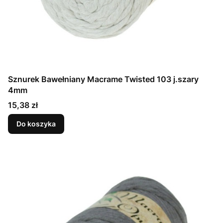
Sznurek Bawełniany Macrame Twisted 103 j.szary
4mm
Cena
15,38 zł
Do koszyka