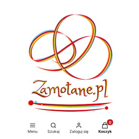
Produkty w koszy
Otwórz wyszukiwarkę
Menu
Szukaj
Zaloguj się
Koszyk