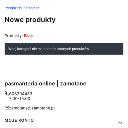
Przejdź do:
Zamotane
Nowe produkty
Produkty:
Brak
Lista produktów
W tej kategorii nie ma obecnie żadnych produktów
pasmanteria online | zamotane
603304433
7:00-15:00
zamotane@zamotane.pl
Linki w stopce
MOJE KONTO