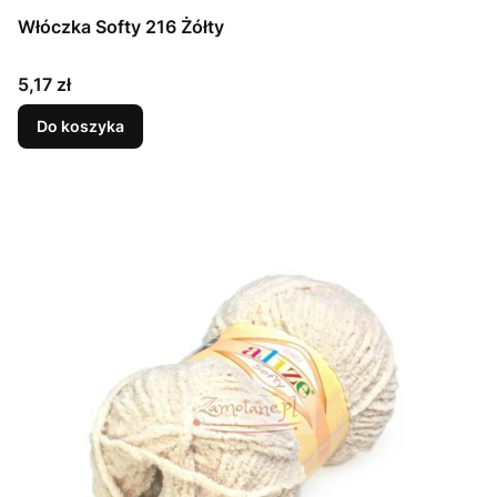
Włóczka Softy 216 Żółty
Cena
5,17 zł
Do koszyka