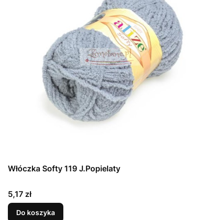
Włóczka Softy 119 J.Popielaty
Cena
5,17 zł
Do koszyka