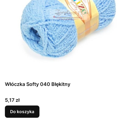
Włóczka Softy 040 Błękitny
Cena
5,17 zł
Do koszyka