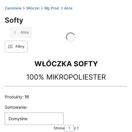
Zamotane
Włóczki
Wg. Prod.
Alize
Softy
Alize
Filtry
WŁÓCZKA SOFTY
100% MIKROPOLIESTER
Produkty:
11
Lista produktów
Sortowanie:
Domyślne
Strona
z 1