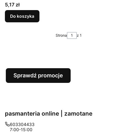
Cena
5,17 zł
Do koszyka
Strona
z 1
Sprawdź promocje
pasmanteria online | zamotane
603304433
7:00-15:00