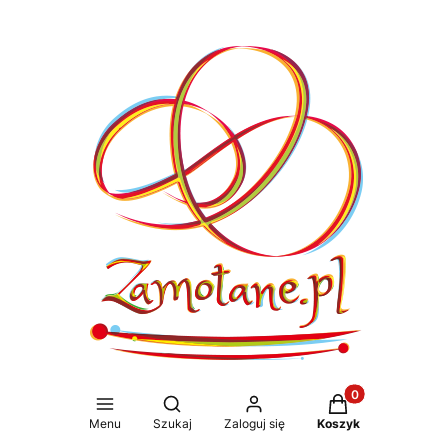
Produkty w koszy
Otwórz wyszukiwarkę
Menu
Szukaj
Zaloguj się
Koszyk