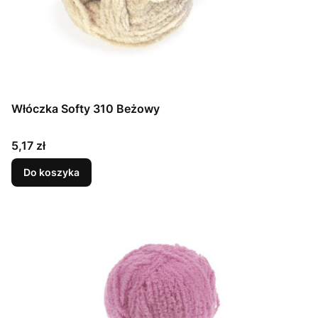
Włóczka Softy 310 Beżowy
Cena
5,17 zł
Do koszyka