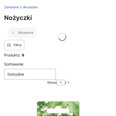
Zamotane
Akcesoria
Nożyczki
Akcesoria
Filtry
Produkty:
9
Lista produktów
Sortowanie:
Domyślne
Strona
z 1