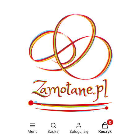
Produkty w koszy
Otwórz wyszukiwarkę
Menu
Szukaj
Zaloguj się
Koszyk