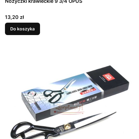
Nożyczki krawieckie 9 3/4 OPUS
Cena
13,20 zł
Do koszyka