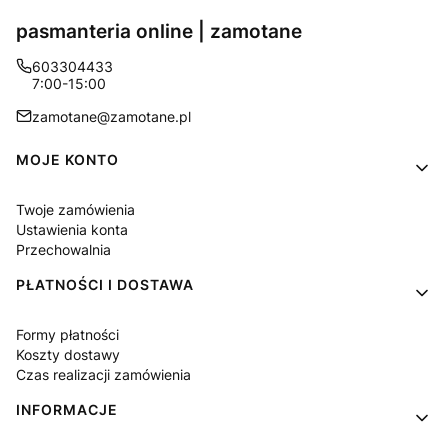
pasmanteria online | zamotane
603304433
7:00-15:00
zamotane@zamotane.pl
Linki w stopce
MOJE KONTO
Twoje zamówienia
Ustawienia konta
Przechowalnia
PŁATNOŚCI I DOSTAWA
Formy płatności
Koszty dostawy
Czas realizacji zamówienia
INFORMACJE