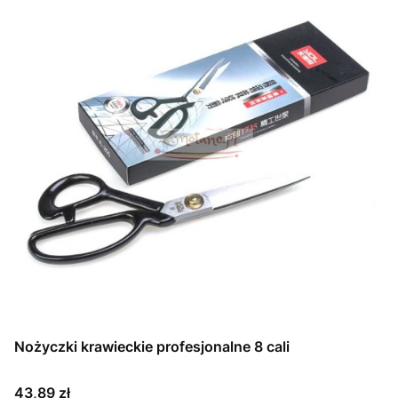
Nożyczki krawieckie profesjonalne 8 cali
Cena
43,89 zł