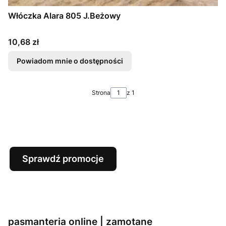
Włóczka Alara 805 J.Beżowy
Cena
10,68 zł
Powiadom mnie o dostępności
Strona
z 1
Sprawdź promocje
pasmanteria online | zamotane