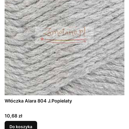
Włóczka Alara 804 J.Popielaty
Cena
10,68 zł
Do koszyka