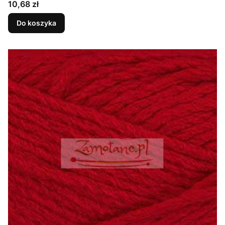
Cena
10,68 zł
Do koszyka