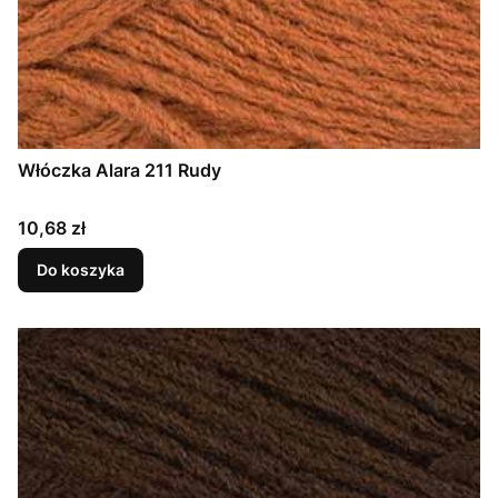
Włóczka Alara 211 Rudy
Cena
10,68 zł
Do koszyka