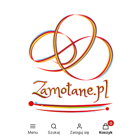
Produkty w koszy
Otwórz wyszukiwarkę
Menu
Szukaj
Zaloguj się
Koszyk