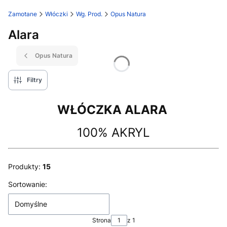
Zamotane
Włóczki
Wg. Prod.
Opus Natura
Alara
Opus Natura
Filtry
WŁÓCZKA ALARA
100% AKRYL
Produkty:
15
Lista produktów
Sortowanie:
Domyślne
Strona
z 1