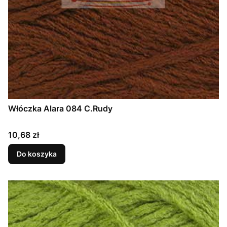
Włóczka Alara 084 C.Rudy
Cena
10,68 zł
Do koszyka