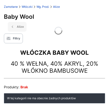
Zamotane
Włóczki
Wg. Prod.
Alize
Baby Wool
Alize
Filtry
WŁÓCZKA BABY WOOL
40 % WEŁNA, 40% AKRYL, 20%
WŁÓKNO BAMBUSOWE
Produkty:
Brak
Lista produktów
W tej kategorii nie ma obecnie żadnych produktów