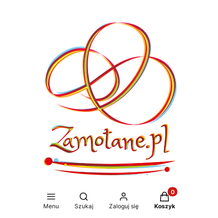
Produkty w koszy
Otwórz wyszukiwarkę
Menu
Szukaj
Zaloguj się
Koszyk