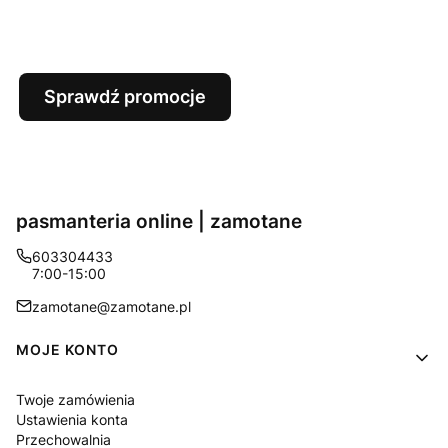
Sprawdź promocje
pasmanteria online | zamotane
603304433
7:00-15:00
zamotane@zamotane.pl
Linki w stopce
MOJE KONTO
Twoje zamówienia
Ustawienia konta
Przechowalnia