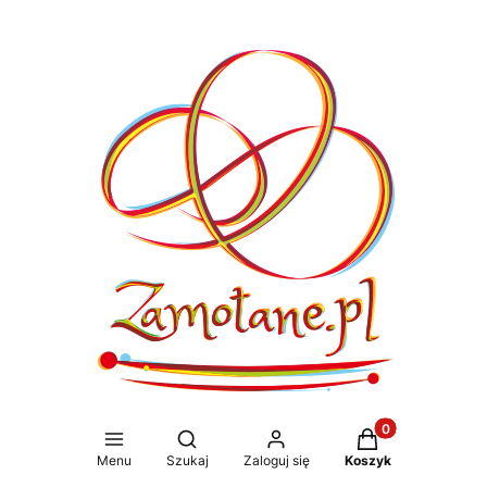
Produkty w koszy
Otwórz wyszukiwarkę
Menu
Szukaj
Zaloguj się
Koszyk