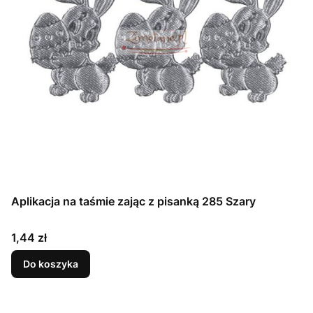
Aplikacja na taśmie zając z pisanką 285 Szary
Cena
1,44 zł
Do koszyka