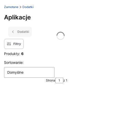
Zamotane
Dodatki
Aplikacje
Dodatki
Filtry
Produkty:
6
Lista produktów
Sortowanie:
Domyślne
Strona
z 1