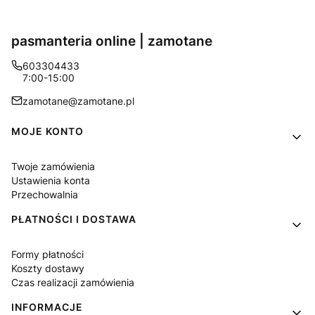
pasmanteria online | zamotane
603304433
7:00-15:00
zamotane@zamotane.pl
Linki w stopce
MOJE KONTO
Twoje zamówienia
Ustawienia konta
Przechowalnia
PŁATNOŚCI I DOSTAWA
Formy płatności
Koszty dostawy
Czas realizacji zamówienia
INFORMACJE