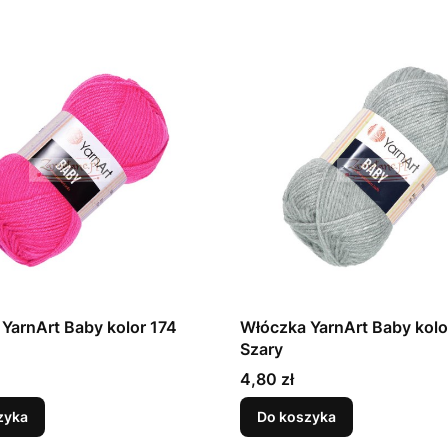
YarnArt Baby kolor 174
Włóczka YarnArt Baby kolo
Szary
Cena
4,80 zł
zyka
Do koszyka