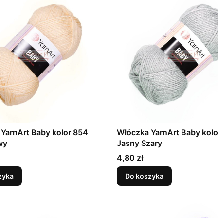
YarnArt Baby kolor 854
Włóczka YarnArt Baby kolo
wy
Jasny Szary
Cena
4,80 zł
zyka
Do koszyka