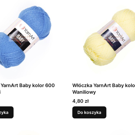
YarnArt Baby kolor 600
Włóczka YarnArt Baby kol
i
Waniliowy
Cena
4,80 zł
zyka
Do koszyka