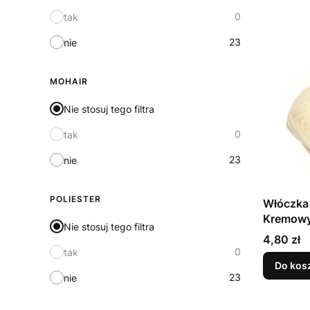
0
tak
23
nie
MOHAIR
Nie stosuj tego filtra
0
tak
23
nie
POLIESTER
Włóczka 
Kremow
Nie stosuj tego filtra
Cena
4,80 zł
0
tak
Do kos
23
nie