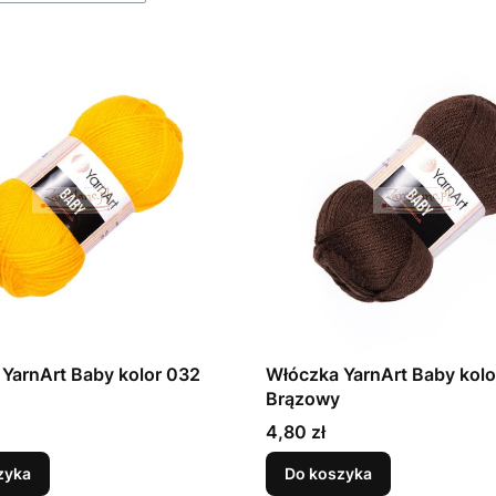
YarnArt Baby kolor 032
Włóczka YarnArt Baby kolo
Brązowy
Cena
4,80 zł
zyka
Do koszyka