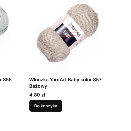
r 855
Włóczka YarnArt Baby kolor 857
Beżowy
Cena
4,80 zł
Do koszyka