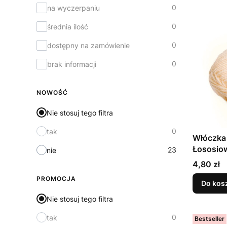
0
na wyczerpaniu
0
średnia ilość
0
dostępny na zamówienie
0
brak informacji
NOWOŚĆ
Nie stosuj tego filtra
0
tak
Włóczka 
Łososio
23
nie
Cena
4,80 zł
PROMOCJA
Do kos
Nie stosuj tego filtra
0
tak
Bestseller