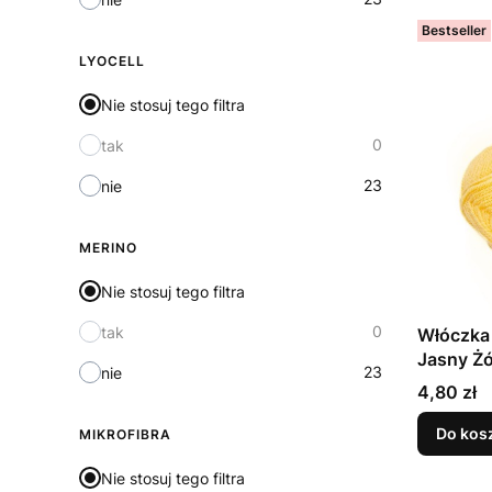
Bestseller
LYOCELL
Nie stosuj tego filtra
0
tak
23
nie
MERINO
Nie stosuj tego filtra
0
tak
Włóczka 
Jasny Żó
23
nie
Cena
4,80 zł
Do kos
MIKROFIBRA
Nie stosuj tego filtra