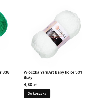
r 338
Włóczka YarnArt Baby kolor 501
Biały
Cena
4,80 zł
Do koszyka