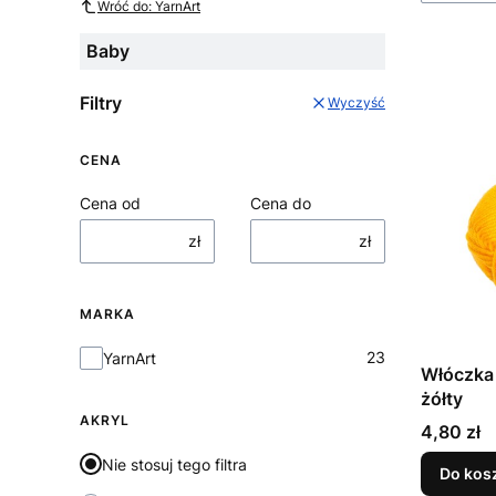
Wróć do: YarnArt
Baby
Filtry
Wyczyść
CENA
Cena od
Cena do
zł
zł
MARKA
Marka
23
YarnArt
Włóczka 
żółty
AKRYL
Cena
4,80 zł
Nie stosuj tego filtra
Do kos