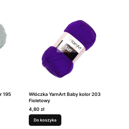
r 195
Włóczka YarnArt Baby kolor 203
Fioletowy
Cena
4,80 zł
Do koszyka