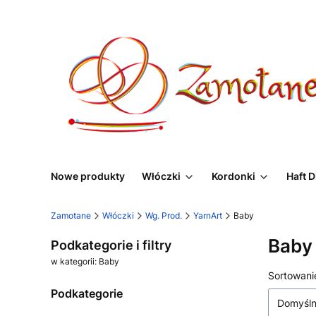
Nowe produkty
Włóczki
Kordonki
Haft 
Zamotane
Włóczki
Wg. Prod.
YarnArt
Baby
Baby
Podkategorie i filtry
w kategorii: Baby
Lista
Sortowani
Podkategorie
Domyśl