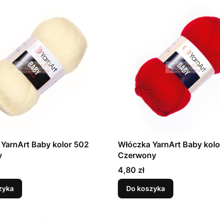
YarnArt Baby kolor 502
Włóczka YarnArt Baby kolo
y
Czerwony
Cena
4,80 zł
zyka
Do koszyka