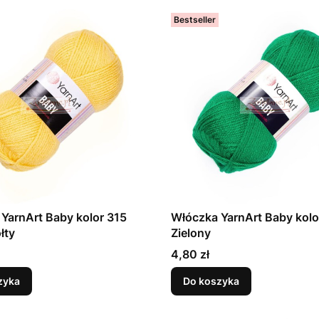
Bestseller
YarnArt Baby kolor 315
Włóczka YarnArt Baby kolo
łty
Zielony
Cena
4,80 zł
zyka
Do koszyka