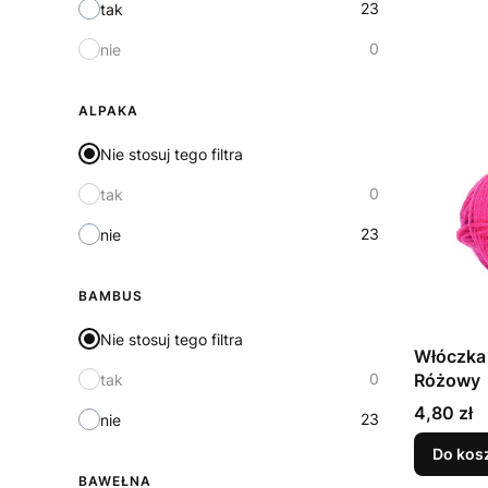
23
tak
0
nie
ALPAKA
Nie stosuj tego filtra
0
tak
23
nie
BAMBUS
Nie stosuj tego filtra
Włóczka 
0
Różowy
tak
Cena
4,80 zł
23
nie
Do kos
BAWEŁNA