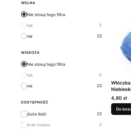
WEŁNA
Nie stosuj tego filtra
0
tak
23
nie
WISKOZA
Nie stosuj tego filtra
0
tak
Włóczka 
23
nie
Niebiesk
Cena
4,80 zł
DOSTĘPNOŚĆ
Do kos
Dostępność
23
duża ilość
0
brak towaru