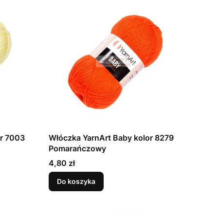
or 7003
Włóczka YarnArt Baby kolor 8279
Pomarańczowy
Cena
4,80 zł
Do koszyka