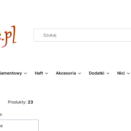
Diamentowy
Haft
Akcesoria
Dodatki
Nici
Produkty:
23
 produktów
e:
ne