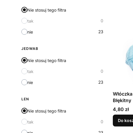
Nie stosuj tego filtra
0
tak
23
nie
JEDWAB
Nie stosuj tego filtra
0
tak
23
nie
Włóczka 
LEN
Błękitny
Cena
4,80 zł
Nie stosuj tego filtra
Do kos
0
tak
23
nie