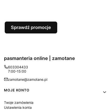
Sprawdź promocje
pasmanteria online | zamotane
603304433
7:00-15:00
zamotane@zamotane.pl
Linki w stopce
MOJE KONTO
Twoje zamówienia
Ustawienia konta