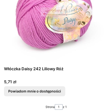
Włóczka Daisy 242 Liliowy Róż
Cena
5,71 zł
Powiadom mnie o dostępności
Strona
z 1