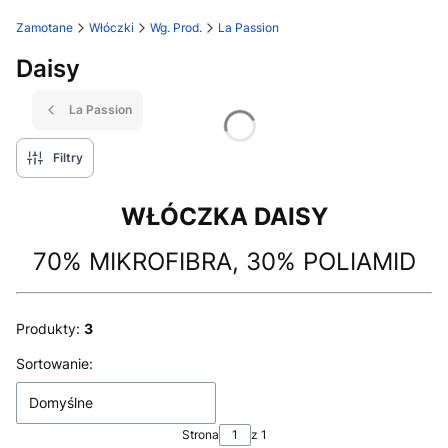
Zamotane
Włóczki
Wg. Prod.
La Passion
Daisy
La Passion
Filtry
WŁÓCZKA DAISY
70% MIKROFIBRA, 30% POLIAMID
Produkty:
3
Lista produktów
Sortowanie:
Domyślne
Strona
z 1