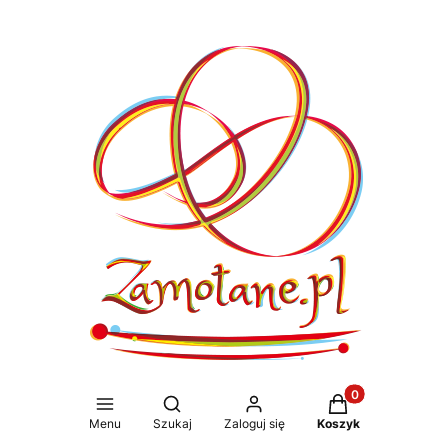
Produkty w koszy
Otwórz wyszukiwarkę
Menu
Szukaj
Zaloguj się
Koszyk