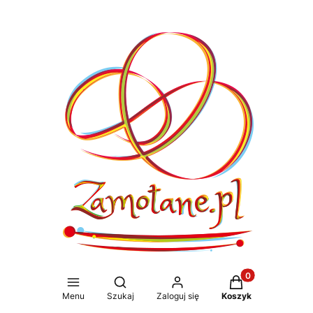
Produkty w koszy
Otwórz wyszukiwarkę
Menu
Szukaj
Zaloguj się
Koszyk