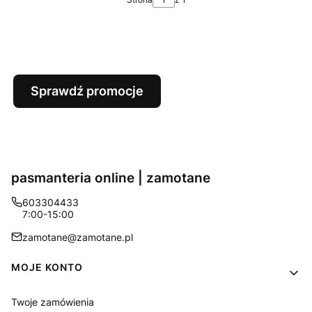
Sprawdź promocje
pasmanteria online | zamotane
603304433
7:00-15:00
zamotane@zamotane.pl
Linki w stopce
MOJE KONTO
Twoje zamówienia