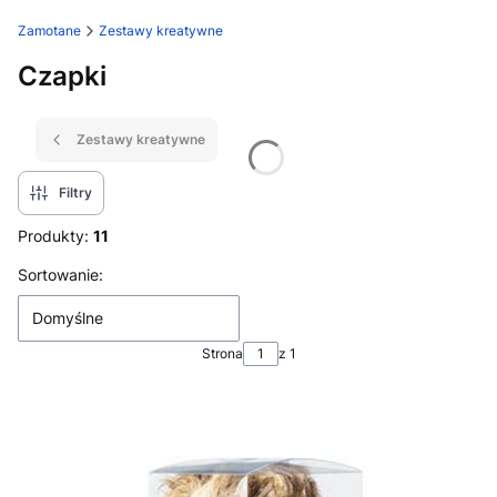
Zamotane
Zestawy kreatywne
Czapki
Zestawy kreatywne
Filtry
Produkty:
11
Lista produktów
Sortowanie:
Domyślne
Strona
z 1