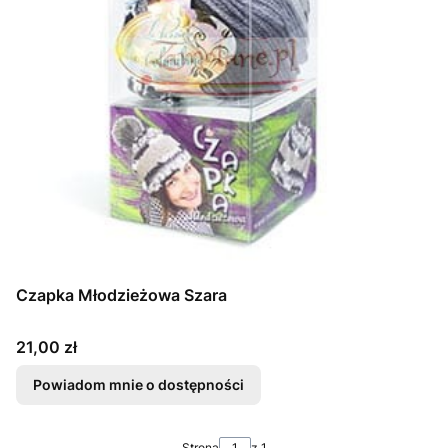
Czapka Młodzieżowa Szara
Cena
21,00 zł
Powiadom mnie o dostępności
Strona
z 1