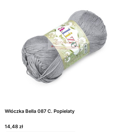
Włóczka Bella 087 C. Popielaty
Cena
14,48 zł