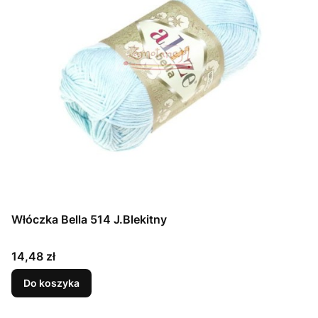
Włóczka Bella 514 J.Blekitny
Cena
14,48 zł
Do koszyka