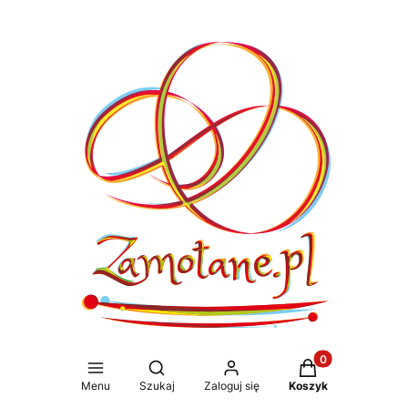
Produkty w koszy
Otwórz wyszukiwarkę
Menu
Szukaj
Zaloguj się
Koszyk