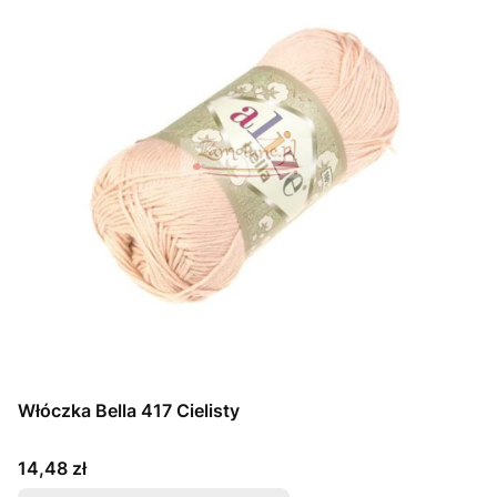
Włóczka Bella 417 Cielisty
Cena
14,48 zł