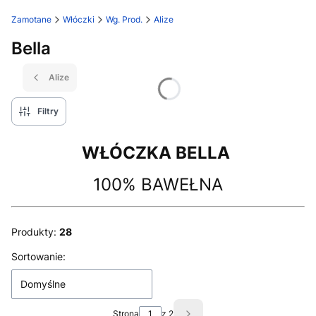
Zamotane
Włóczki
Wg. Prod.
Alize
Bella
Alize
Filtry
WŁÓCZKA BELLA
100% BAWEŁNA
Produkty:
28
Lista produktów
Sortowanie:
Domyślne
Strona
z 2