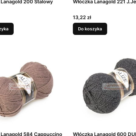
 Lanagold 200 Stalowy
Włóczka Lanagold 221 J.J
Cena
13,22 zł
zyka
Do koszyka
 Lanagold 584 Cappuccino
Włóczka Lanagold 600 DU