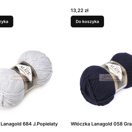
Cena
13,22 zł
zyka
Do koszyka
Lanagold 684 J.Popielaty
Włóczka Lanagold 058 Gr