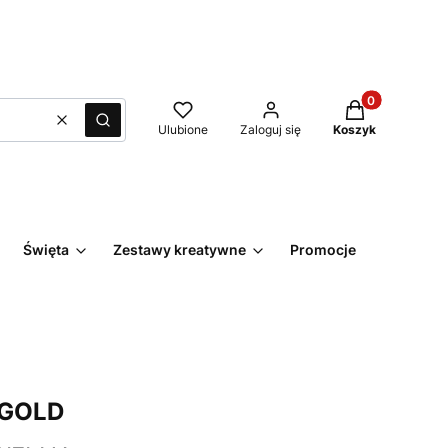
Produkty w kos
Wyczyść
Szukaj
Ulubione
Zaloguj się
Koszyk
Święta
Zestawy kreatywne
Promocje
Kontakt
GOLD