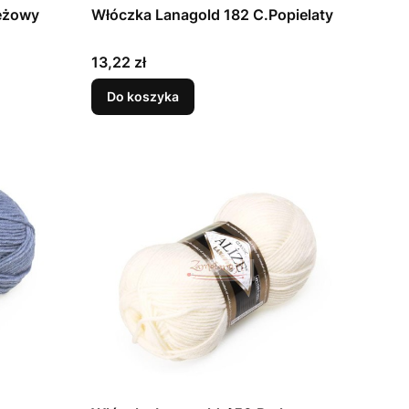
eżowy
Włóczka Lanagold 182 C.Popielaty
Cena
13,22 zł
Do koszyka