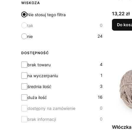
WISKOZA
Cena
13,22 zł
Nie stosuj tego filtra
Do kos
0
tak
24
nie
DOSTĘPNOŚĆ
Dostępność
4
brak towaru
1
na wyczerpaniu
3
średnia ilość
16
duża ilość
0
dostępny na zamówienie
0
brak informacji