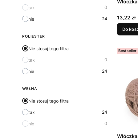
Włóczka
0
tak
Cena
13,22 zł
24
nie
Do kos
POLIESTER
Nie stosuj tego filtra
Bestseller
0
tak
24
nie
WEŁNA
Nie stosuj tego filtra
24
tak
0
nie
Włóczka