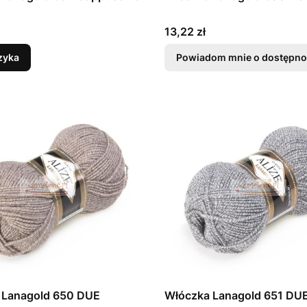
Cena
13,22 zł
zyka
Powiadom mnie o dostępno
Włóczka Lanagold 650 DUE
Włóczka Lanagold 651 DU