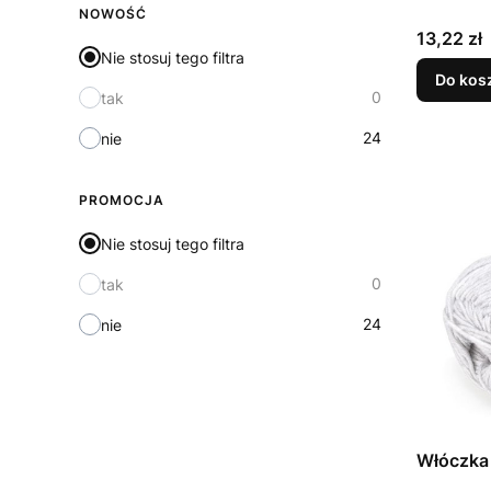
NOWOŚĆ
Cena
13,22 zł
Nie stosuj tego filtra
Do kos
0
tak
24
nie
PROMOCJA
Nie stosuj tego filtra
0
tak
24
nie
Włóczka 