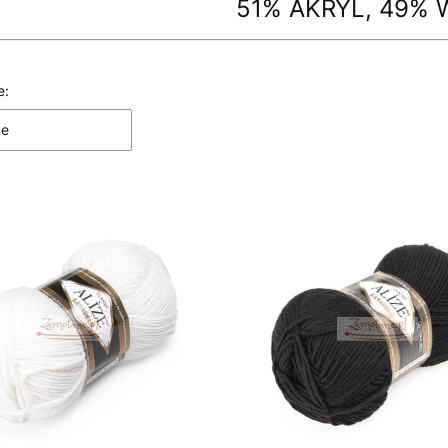
51% AKRYL, 49%
 produktów
e:
ne