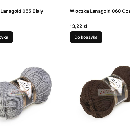
Lanagold 055 Biały
Włóczka Lanagold 060 Cz
Cena
13,22 zł
zyka
Do koszyka