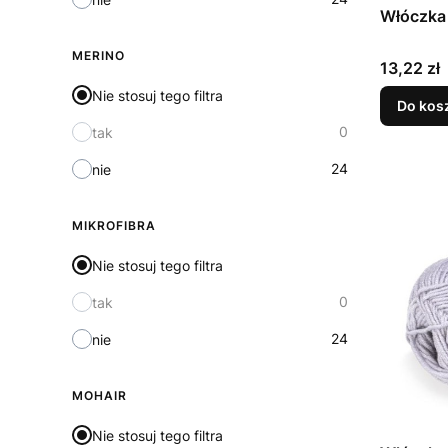
Włóczka
MERINO
Cena
13,22 zł
Nie stosuj tego filtra
Do kos
0
tak
24
nie
MIKROFIBRA
Nie stosuj tego filtra
0
tak
24
nie
MOHAIR
Nie stosuj tego filtra