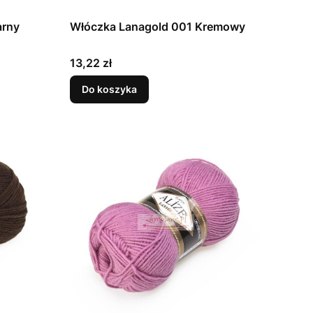
arny
Włóczka Lanagold 001 Kremowy
Cena
13,22 zł
Do koszyka