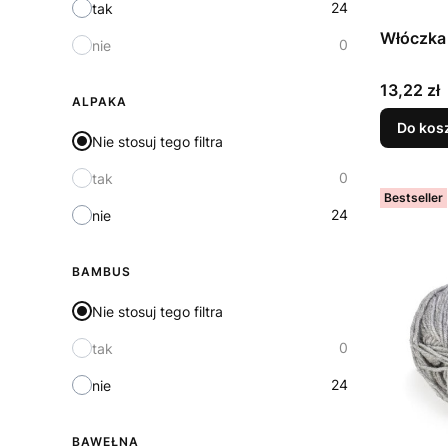
24
tak
Włóczka 
0
nie
Cena
13,22 zł
ALPAKA
Do kos
Nie stosuj tego filtra
0
tak
Bestseller
24
nie
BAMBUS
Nie stosuj tego filtra
0
tak
24
nie
BAWEŁNA