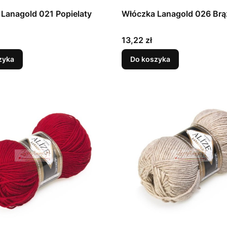
Lanagold 021 Popielaty
Włóczka Lanagold 026 Br
Cena
13,22 zł
zyka
Do koszyka