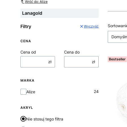
Wróć do: Alize
Lanagold
Lista
Sortowani
Filtry
Wyczyść
Domyśl
CENA
Cena od
Cena do
Bestseller
zł
zł
MARKA
Marka
24
Alize
AKRYL
Nie stosuj tego filtra