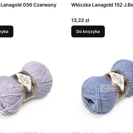
 Lanagold 056 Czerwony
Włóczka Lanagold 152 J.B
Cena
13,22 zł
zyka
Do koszyka