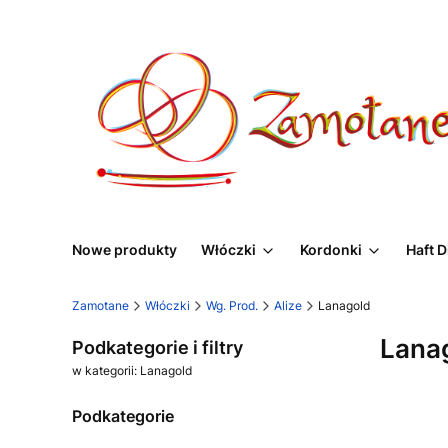
Nowe produkty
Włóczki
Kordonki
Haft 
Zamotane
Włóczki
Wg. Prod.
Alize
Lanagold
Lana
Podkategorie i filtry
w kategorii: Lanagold
Podkategorie