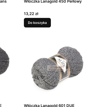
eans
Włóczka Lanagold 450 Perłowy
Cena
13,22 zł
Do koszyka
E
Włóczka Lanagold 601 DUE