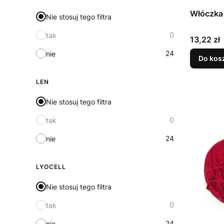
Włóczka 
Nie stosuj tego filtra
0
tak
Cena
13,22 zł
24
nie
Do kos
LEN
Nie stosuj tego filtra
0
tak
24
nie
LYOCELL
Nie stosuj tego filtra
0
tak
24
nie