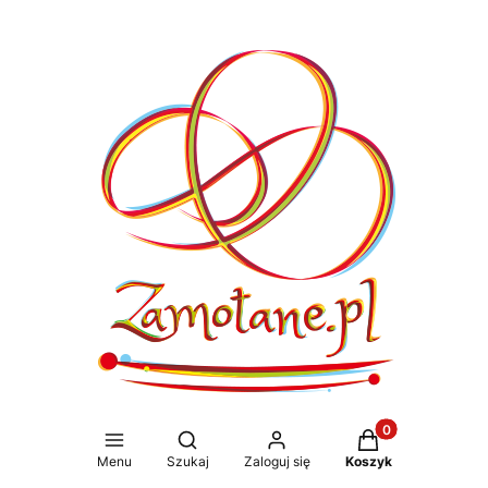
Produkty w koszy
Otwórz wyszukiwarkę
Menu
Szukaj
Zaloguj się
Koszyk