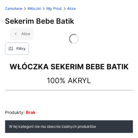
Zamotane
Włóczki
Wg. Prod.
Alize
Sekerim Bebe Batik
Alize
Filtry
WŁÓCZKA SEKERIM BEBE BATIK
100% AKRYL
Produkty:
Brak
Lista produktów
W tej kategorii nie ma obecnie żadnych produktów