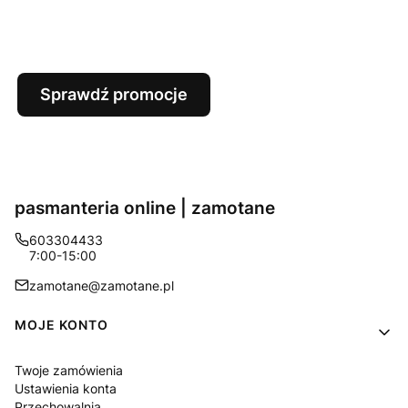
Sprawdź promocje
pasmanteria online | zamotane
603304433
7:00-15:00
zamotane@zamotane.pl
Linki w stopce
MOJE KONTO
Twoje zamówienia
Ustawienia konta
Przechowalnia