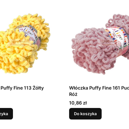
Puffy Fine 113 Żółty
Włóczka Puffy Fine 161 Pu
Róż
Cena
10,86 zł
zyka
Do koszyka