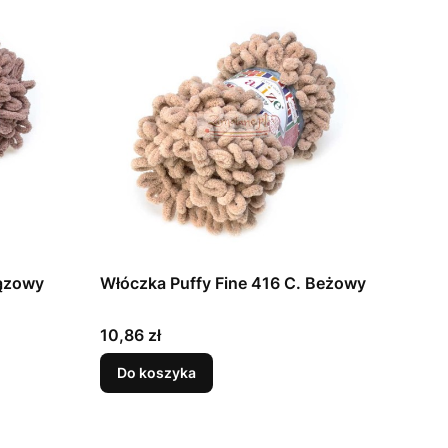
rązowy
Włóczka Puffy Fine 416 C. Beżowy
Cena
10,86 zł
Do koszyka