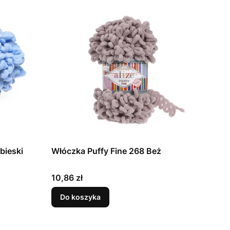
bieski
Włóczka Puffy Fine 268 Beż
Cena
10,86 zł
Do koszyka