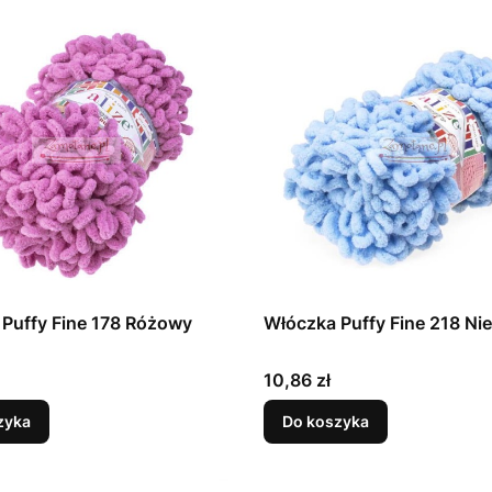
Puffy Fine 178 Różowy
Włóczka Puffy Fine 218 Nie
Cena
10,86 zł
zyka
Do koszyka