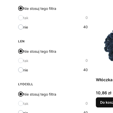
Nie stosuj tego filtra
0
tak
40
nie
LEN
Nie stosuj tego filtra
0
tak
40
nie
Włóczka 
LYOCELL
Cena
10,86 zł
Nie stosuj tego filtra
Do kos
0
tak
40
nie