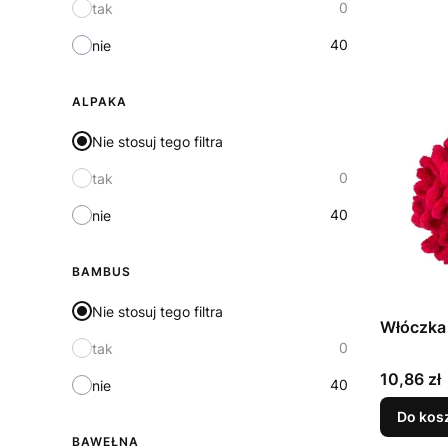
0
tak
40
nie
ALPAKA
Nie stosuj tego filtra
0
tak
40
nie
BAMBUS
Nie stosuj tego filtra
Włóczka
0
tak
Cena
10,86 zł
40
nie
Do kos
BAWEŁNA