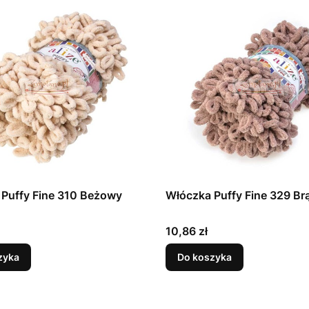
Puffy Fine 310 Beżowy
Włóczka Puffy Fine 329 B
Cena
10,86 zł
zyka
Do koszyka