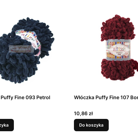
Puffy Fine 093 Petrol
Włóczka Puffy Fine 107 Bo
Cena
10,86 zł
zyka
Do koszyka