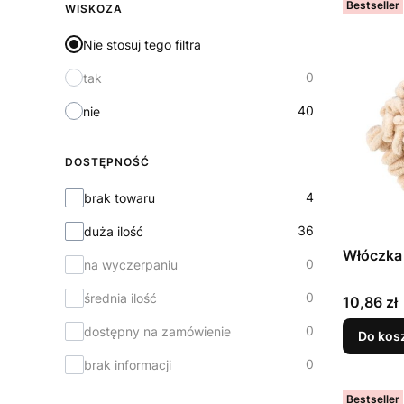
Bestseller
WISKOZA
Nie stosuj tego filtra
0
tak
40
nie
DOSTĘPNOŚĆ
Dostępność
4
brak towaru
36
duża ilość
Włóczka 
0
na wyczerpaniu
0
średnia ilość
Cena
10,86 zł
0
dostępny na zamówienie
Do kos
0
brak informacji
Bestseller