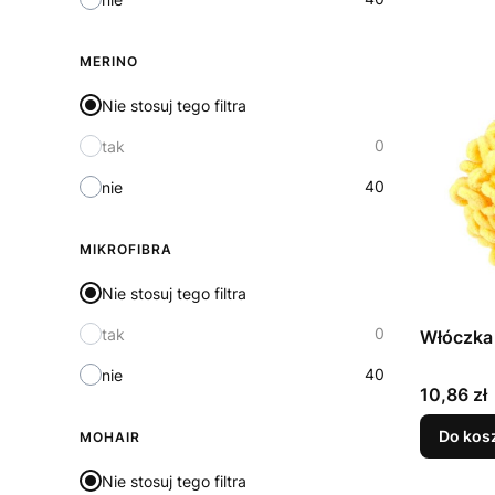
MERINO
Nie stosuj tego filtra
0
tak
40
nie
MIKROFIBRA
Nie stosuj tego filtra
0
tak
Włóczka 
40
nie
Cena
10,86 zł
Do kos
MOHAIR
Nie stosuj tego filtra