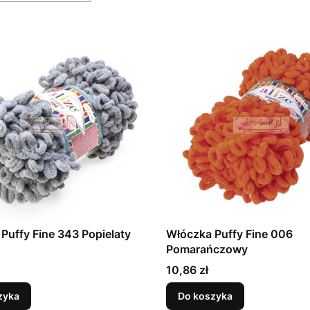
Puffy Fine 343 Popielaty
Włóczka Puffy Fine 006
Pomarańczowy
Cena
10,86 zł
zyka
Do koszyka