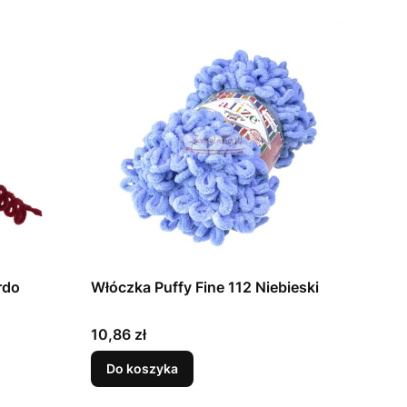
rdo
Włóczka Puffy Fine 112 Niebieski
Cena
10,86 zł
Do koszyka