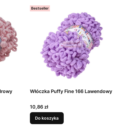
Bestseller
drowy
Włóczka Puffy Fine 166 Lawendowy
Cena
10,86 zł
Do koszyka