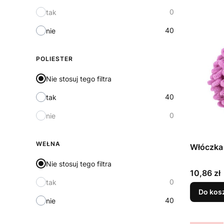
0
tak
40
nie
POLIESTER
Nie stosuj tego filtra
40
tak
0
nie
WEŁNA
Włóczka 
Nie stosuj tego filtra
Cena
10,86 zł
0
tak
Do kos
40
nie