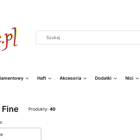
Diamentowy
Haft
Akcesoria
Dodatki
Nici
 Fine
Produkty:
40
 produktów
e:
ne