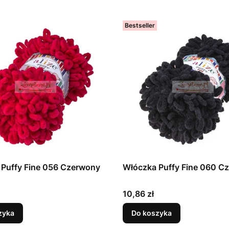
Bestseller
 Puffy Fine 056 Czerwony
Włóczka Puffy Fine 060 C
Cena
10,86 zł
zyka
Do koszyka