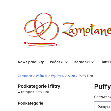
Nowe produkty
Włóczki
Kordonki
Haft 
Zamotane
Włóczki
Wg. Prod.
Alize
Puffy Fine
Puffy
Podkategorie i filtry
w kategorii: Puffy Fine
Lista
Sortowani
Podkategorie
Domyśl