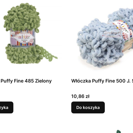
Puffy Fine 485 Zielony
Włóczka Puffy Fine 500 J. 
Cena
10,86 zł
zyka
Do koszyka