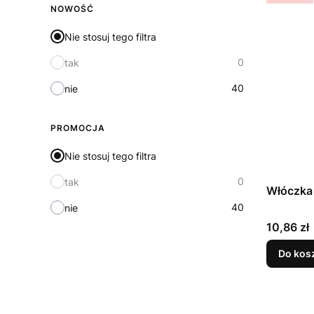
NOWOŚĆ
Nie stosuj tego filtra
0
tak
40
nie
PROMOCJA
Nie stosuj tego filtra
0
tak
Włóczka 
40
nie
Cena
10,86 zł
Do kos