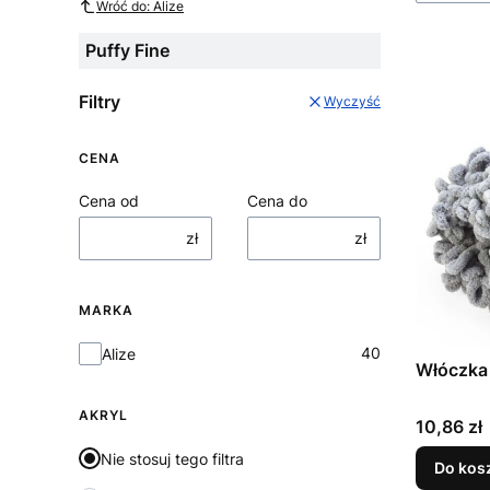
Wróć do: Alize
Puffy Fine
Filtry
Wyczyść
CENA
Cena od
Cena do
zł
zł
MARKA
Marka
40
Alize
Włóczka 
AKRYL
Cena
10,86 zł
Nie stosuj tego filtra
Do kos