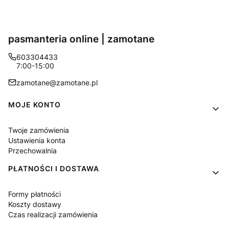
pasmanteria online | zamotane
603304433
7:00-15:00
zamotane@zamotane.pl
Linki w stopce
MOJE KONTO
Twoje zamówienia
Ustawienia konta
Przechowalnia
PŁATNOŚCI I DOSTAWA
Formy płatności
Koszty dostawy
Czas realizacji zamówienia