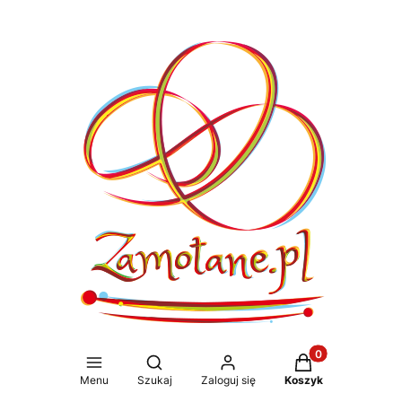
Produkty w koszy
Otwórz wyszukiwarkę
Menu
Szukaj
Zaloguj się
Koszyk