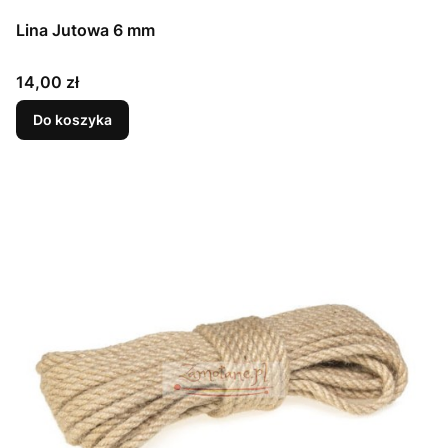
Lina Jutowa 6 mm
Cena
14,00 zł
Do koszyka