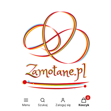
Produkty w koszy
Otwórz wyszukiwarkę
Menu
Szukaj
Zaloguj się
Koszyk