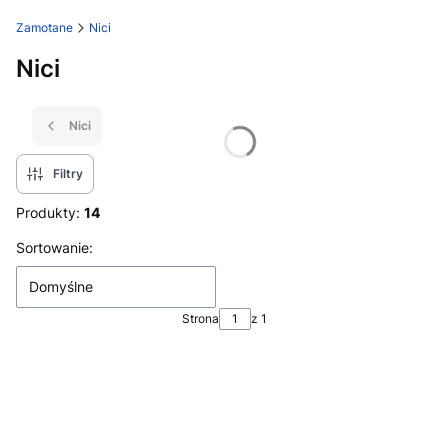
Zamotane
Nici
Nici
Nici
Filtry
Produkty:
14
Lista produktów
Sortowanie:
Domyślne
Strona
z 1