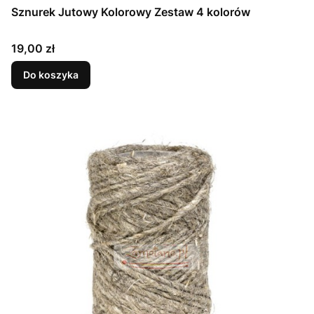
Sznurek Jutowy Kolorowy Zestaw 4 kolorów
Cena
19,00 zł
Do koszyka