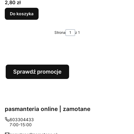
Cena
2,80 zł
Do koszyka
Strona
z 1
Sprawdź promocje
pasmanteria online | zamotane
603304433
7:00-15:00