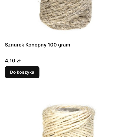
Sznurek Konopny 100 gram
Cena
4,10 zł
Do koszyka