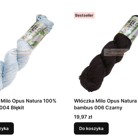
Bestseller
 Milo Opus Natura 100%
Włóczka Milo Opus Natur
004 Błękit
bambus 006 Czarny
Cena
19,97 zł
zyka
Do koszyka