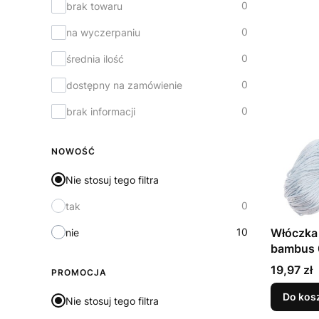
0
brak towaru
0
na wyczerpaniu
0
średnia ilość
0
dostępny na zamówienie
0
brak informacji
NOWOŚĆ
Nie stosuj tego filtra
0
tak
10
Włóczka
nie
bambus 
Cena
19,97 zł
PROMOCJA
Do kos
Nie stosuj tego filtra