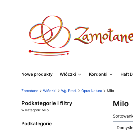
Nowe produkty
Włóczki
Kordonki
Haft 
Zamotane
Włóczki
Wg. Prod.
Opus Natura
Milo
Milo
Podkategorie i filtry
w kategorii: Milo
Lista
Sortowani
Podkategorie
Domyśl