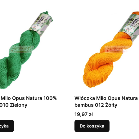
 Milo Opus Natura 100%
Włóczka Milo Opus Natur
010 Zielony
bambus 012 Żółty
Cena
19,97 zł
zyka
Do koszyka