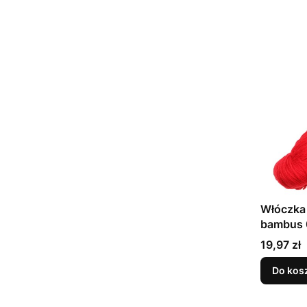
Włóczka
bambus 
Cena
19,97 zł
Do kos