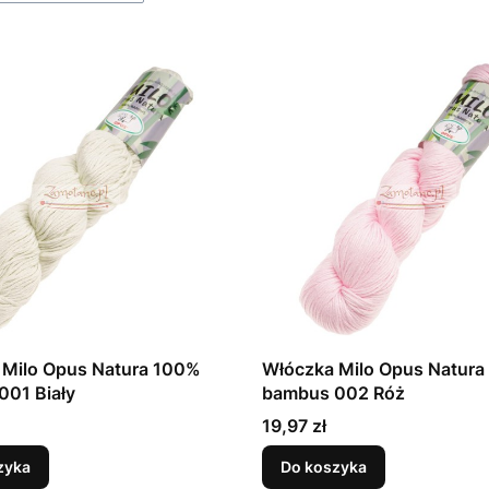
 Milo Opus Natura 100%
Włóczka Milo Opus Natur
001 Biały
bambus 002 Róż
Cena
19,97 zł
zyka
Do koszyka