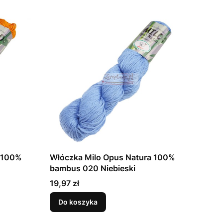
a 100%
Włóczka Milo Opus Natura 100%
bambus 020 Niebieski
Cena
19,97 zł
Do koszyka