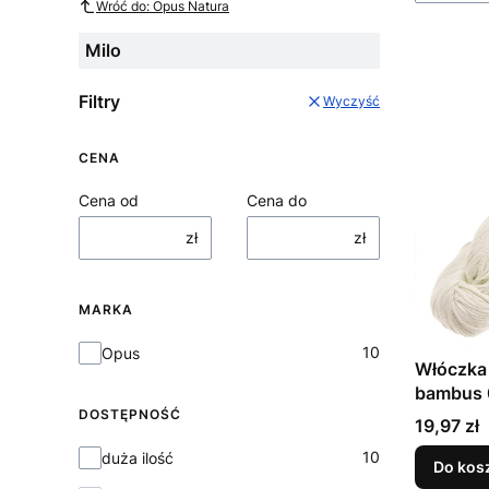
Wróć do: Opus Natura
Milo
Filtry
Wyczyść
CENA
Cena od
Cena do
zł
zł
MARKA
Marka
10
Opus
Włóczka
bambus 
DOSTĘPNOŚĆ
Cena
19,97 zł
Dostępność
10
duża ilość
Do kos