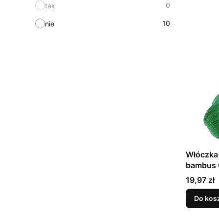
0
tak
10
nie
Włóczka
bambus 
Cena
19,97 zł
Do kos