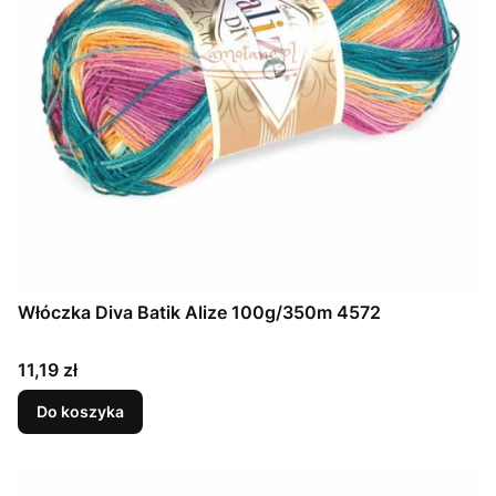
Włóczka Diva Batik Alize 100g/350m 4572
Cena
11,19 zł
Do koszyka