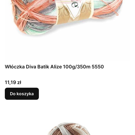
Włóczka Diva Batik Alize 100g/350m 5550
Cena
11,19 zł
Do koszyka