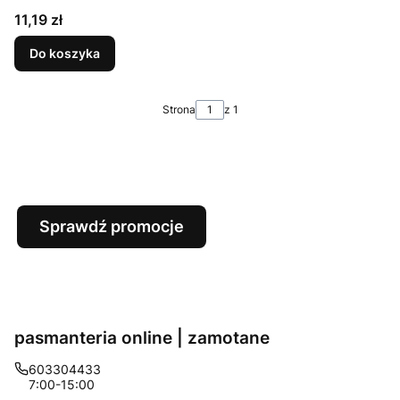
Cena
11,19 zł
Do koszyka
Strona
z 1
Sprawdź promocje
pasmanteria online | zamotane
603304433
7:00-15:00