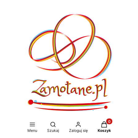
Produkty w koszy
Otwórz wyszukiwarkę
Menu
Szukaj
Zaloguj się
Koszyk