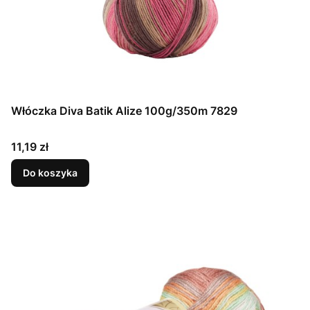
Włóczka Diva Batik Alize 100g/350m 7829
Cena
11,19 zł
Do koszyka