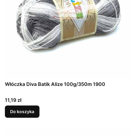
Włóczka Diva Batik Alize 100g/350m 1900
Cena
11,19 zł
Do koszyka