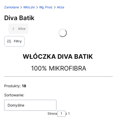
Zamotane
Włóczki
Wg. Prod.
Alize
Diva Batik
Alize
Filtry
WŁÓCZKA DIVA BATIK
100% MIKROFIBRA
Produkty:
18
Lista produktów
Sortowanie:
Domyślne
Strona
z 1