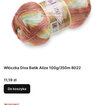
Włóczka Diva Batik Alize 100g/350m 8022
Cena
11,19 zł
Do koszyka