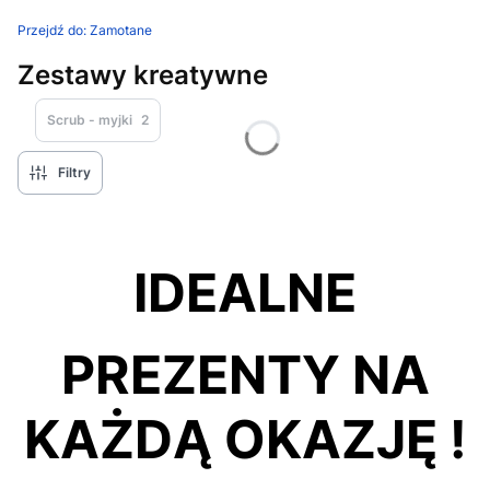
Przejdź do:
Zamotane
Zestawy kreatywne
Scrub - myjki
2
Filtry
IDEALNE
PREZENTY NA
KAŻDĄ OKAZJĘ !