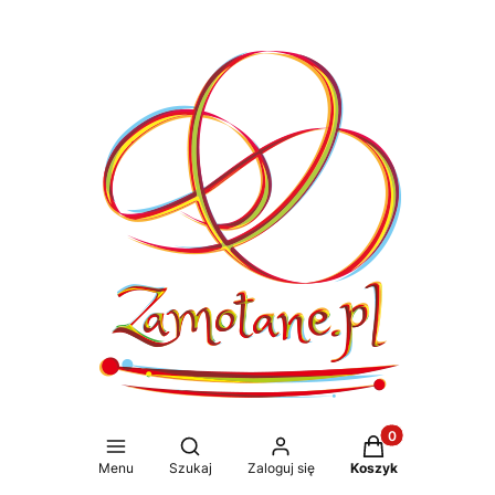
Produkty w koszy
Otwórz wyszukiwarkę
Menu
Szukaj
Zaloguj się
Koszyk