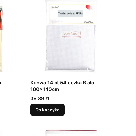
a
Kanwa 14 ct 54 oczka Biała
100x140cm
Cena
39,89 zł
Do koszyka