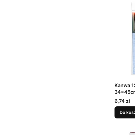
Kanwa 12
34x45c
Cena
6,74 zł
Do kos