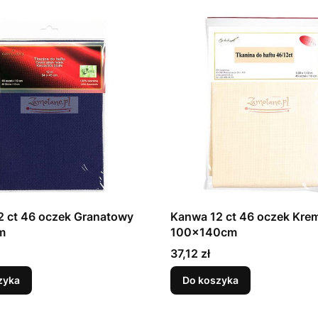
2 ct 46 oczek Granatowy
Kanwa 12 ct 46 oczek Kr
m
100x140cm
Cena
37,12 zł
zyka
Do koszyka