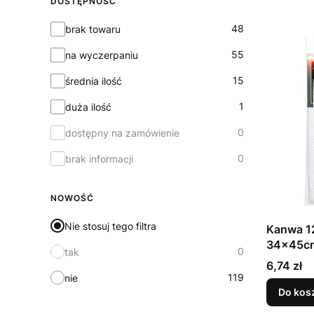
DOSTĘPNOŚĆ
Dostępność
48
brak towaru
55
na wyczerpaniu
15
średnia ilość
1
duża ilość
0
dostępny na zamówienie
0
brak informacji
NOWOŚĆ
Nie stosuj tego filtra
Kanwa 12
34x45c
0
tak
Cena
6,74 zł
119
nie
Do kos