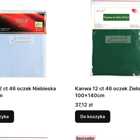
 ct 46 oczek Niebieska
Kanwa 12 ct 46 oczek Ziel
m
100x140cm
Cena
37,12 zł
zyka
Do koszyka
Bestseller