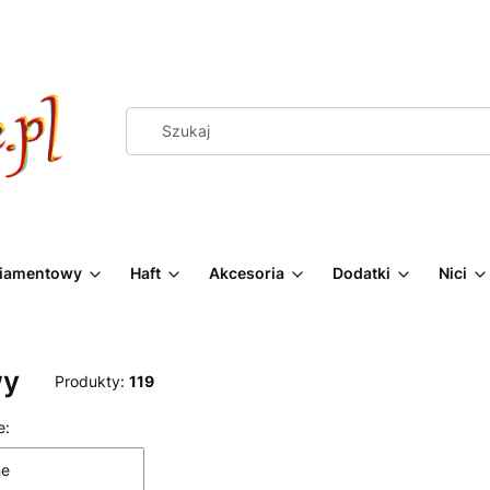
Diamentowy
Haft
Akcesoria
Dodatki
Nici
wy
Produkty:
119
 produktów
e:
ne