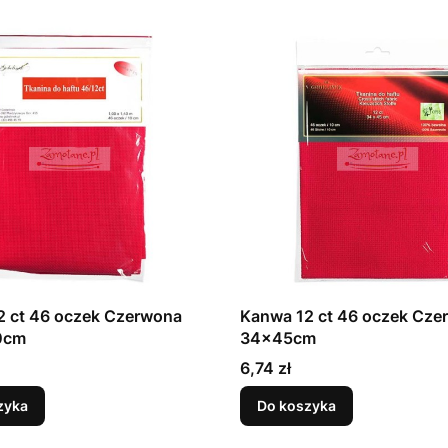
2 ct 46 oczek Czerwona
Kanwa 12 ct 46 oczek Cze
0cm
34x45cm
Cena
6,74 zł
zyka
Do koszyka