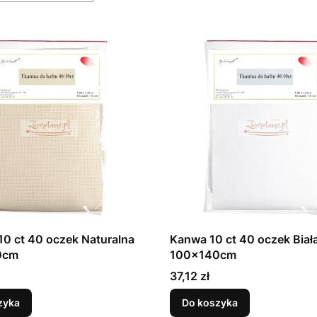
0 ct 40 oczek Naturalna
Kanwa 10 ct 40 oczek Biał
0cm
100x140cm
Cena
37,12 zł
zyka
Do koszyka