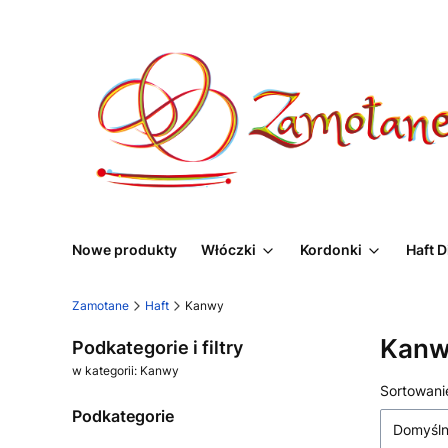
Nowe produkty
Włóczki
Kordonki
Haft 
Zamotane
Haft
Kanwy
Kan
Podkategorie i filtry
w kategorii: Kanwy
Lista
Sortowani
Podkategorie
Domyśl