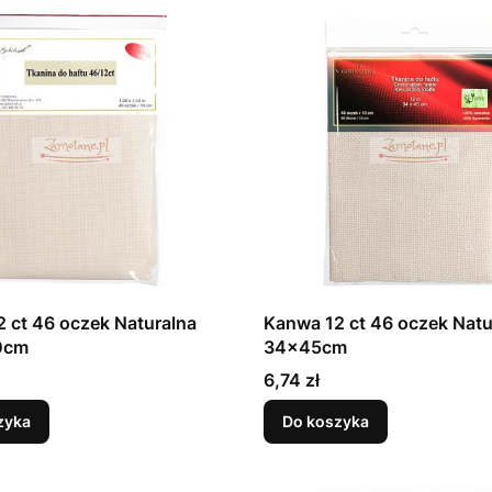
 ct 46 oczek Naturalna
Kanwa 12 ct 46 oczek Natu
0cm
34x45cm
Cena
6,74 zł
zyka
Do koszyka