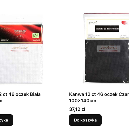
 ct 46 oczek Biała
Kanwa 12 ct 46 oczek Cza
m
100x140cm
Cena
37,12 zł
zyka
Do koszyka