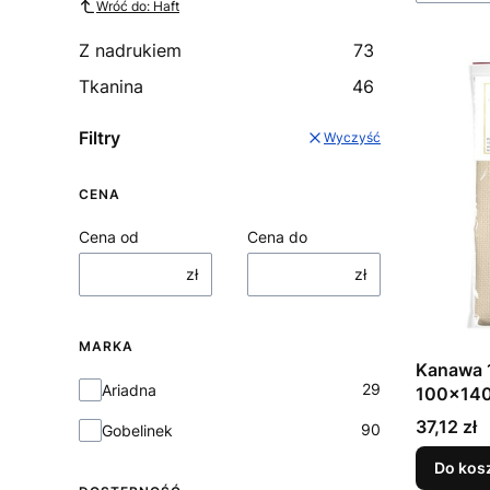
Wróć do: Haft
Z nadrukiem
73
Tkanina
46
Filtry
Wyczyść
CENA
Cena od
Cena do
zł
zł
MARKA
Kanawa 1
Marka
29
Ariadna
100x14
Cena
37,12 zł
90
Gobelinek
Do kos