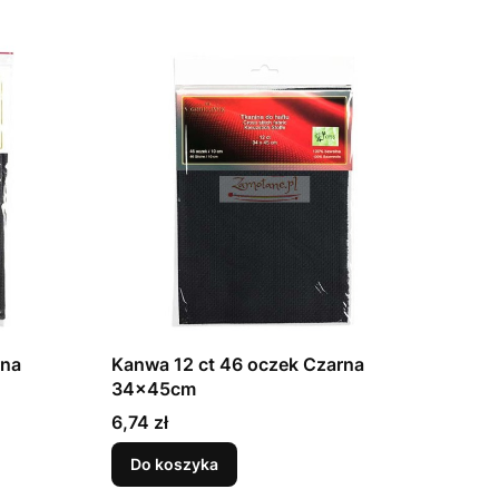
rna
Kanwa 12 ct 46 oczek Czarna
34x45cm
Cena
6,74 zł
Do koszyka