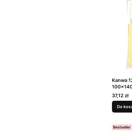
Kanwa 12
100x14
Cena
37,12 zł
Do kos
Bestseller