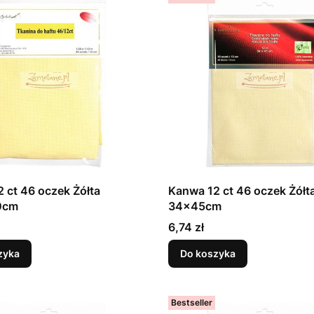
 ct 46 oczek Żółta
Kanwa 12 ct 46 oczek Żółt
0cm
34x45cm
Cena
6,74 zł
zyka
Do koszyka
Bestseller