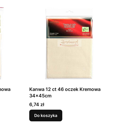
emowa
Kanwa 12 ct 46 oczek Kremowa
34x45cm
Cena
6,74 zł
Do koszyka