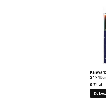
Kanwa 1
34x45c
Cena
6,74 zł
Do kos