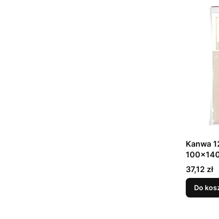
Kanwa 12
100x14
Cena
37,12 zł
Do kos