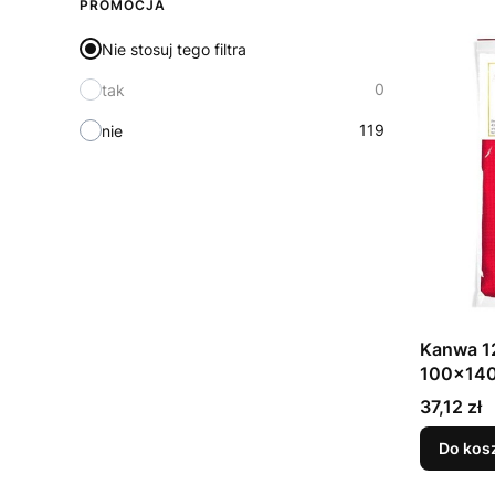
PROMOCJA
Nie stosuj tego filtra
0
tak
119
nie
Kanwa 1
100x14
Cena
37,12 zł
Do kos