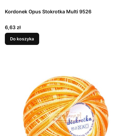
Kordonek Opus Stokrotka Multi 9526
Cena
6,63 zł
Do koszyka