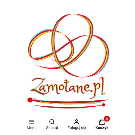
Produkty w koszy
Otwórz wyszukiwarkę
Menu
Szukaj
Zaloguj się
Koszyk