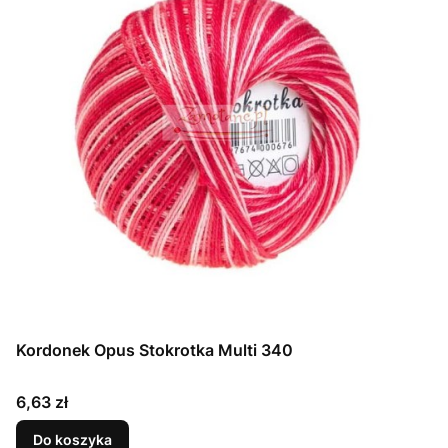
Kordonek Opus Stokrotka Multi 340
Cena
6,63 zł
Do koszyka