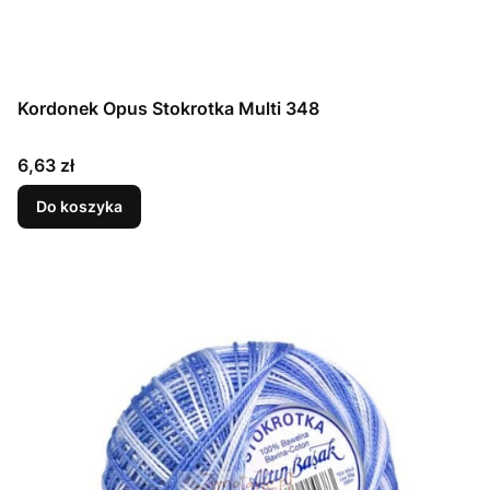
Kordonek Opus Stokrotka Multi 348
Cena
6,63 zł
Do koszyka