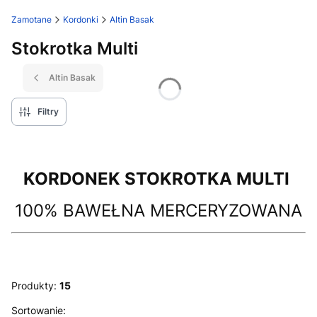
Zamotane
Kordonki
Altin Basak
Stokrotka Multi
Altin Basak
Filtry
KORDONEK STOKROTKA MULTI
100% BAWEŁNA MERCERYZOWANA
Produkty:
15
Lista produktów
Sortowanie: