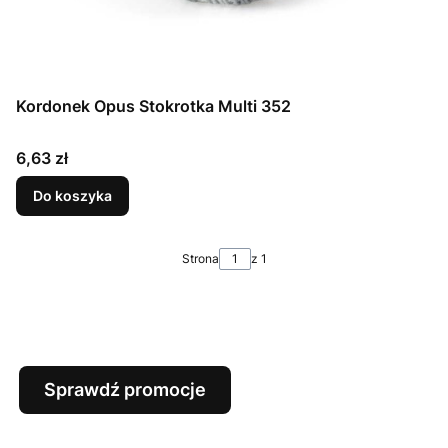
Kordonek Opus Stokrotka Multi 352
Cena
6,63 zł
Do koszyka
Strona
z 1
Sprawdź promocje