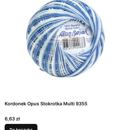
Kordonek Opus Stokrotka Multi 9355
Cena
6,63 zł
Do koszyka