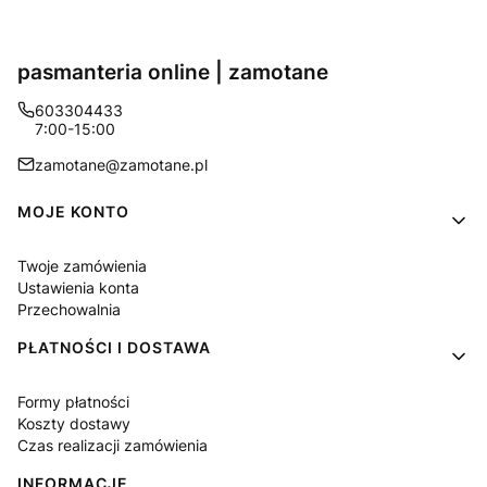
pasmanteria online | zamotane
603304433
7:00-15:00
zamotane@zamotane.pl
Linki w stopce
MOJE KONTO
Twoje zamówienia
Ustawienia konta
Przechowalnia
PŁATNOŚCI I DOSTAWA
Formy płatności
Koszty dostawy
Czas realizacji zamówienia
INFORMACJE