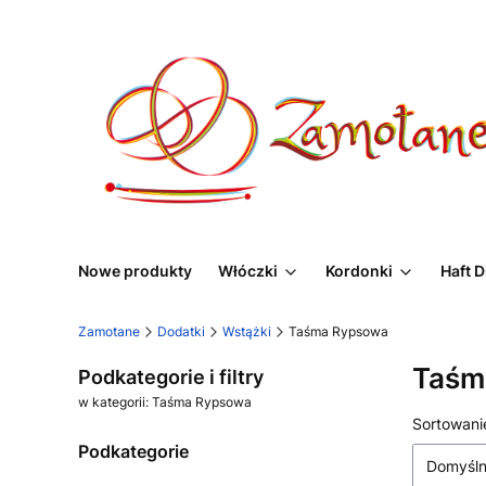
Nowe produkty
Włóczki
Kordonki
Haft 
Zamotane
Dodatki
Wstążki
Taśma Rypsowa
Taśm
Podkategorie i filtry
w kategorii: Taśma Rypsowa
Lista
Sortowani
Podkategorie
Domyśl