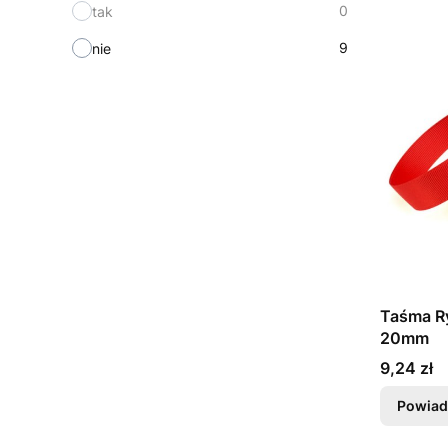
0
tak
9
nie
Taśma R
20mm
Cena
9,24 zł
Powiad