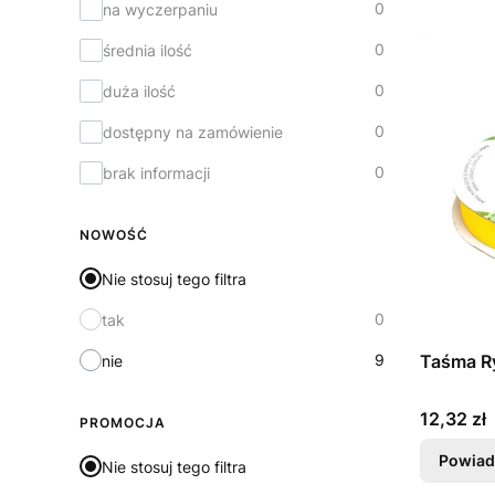
0
na wyczerpaniu
0
średnia ilość
0
duża ilość
0
dostępny na zamówienie
0
brak informacji
NOWOŚĆ
Nie stosuj tego filtra
0
tak
9
Taśma R
nie
Cena
12,32 zł
PROMOCJA
Powiad
Nie stosuj tego filtra