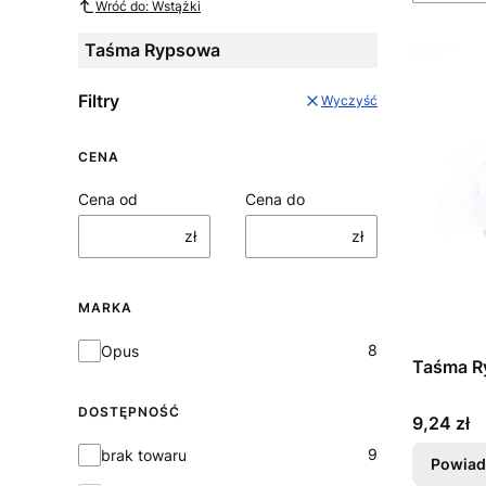
Wróć do: Wstążki
Taśma Rypsowa
Filtry
Wyczyść
CENA
Cena od
Cena do
zł
zł
MARKA
Marka
8
Opus
Taśma R
DOSTĘPNOŚĆ
Cena
9,24 zł
Dostępność
9
brak towaru
Powiad