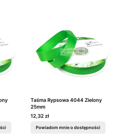
ony
Taśma Rypsowa 4044 Zielony
25mm
Cena
12,32 zł
ści
Powiadom mnie o dostępności