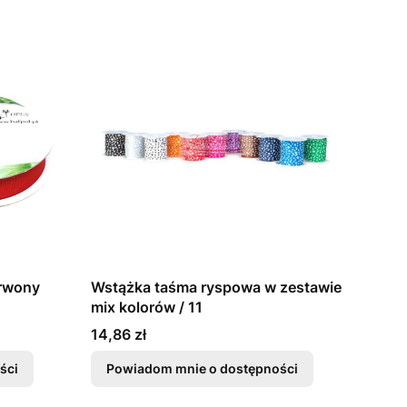
rwony
Wstążka taśma ryspowa w zestawie
mix kolorów / 11
Cena
14,86 zł
ści
Powiadom mnie o dostępności