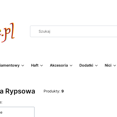
Diamentowy
Haft
Akcesoria
Dodatki
Nici
a Rypsowa
Produkty:
9
 produktów
e:
ne