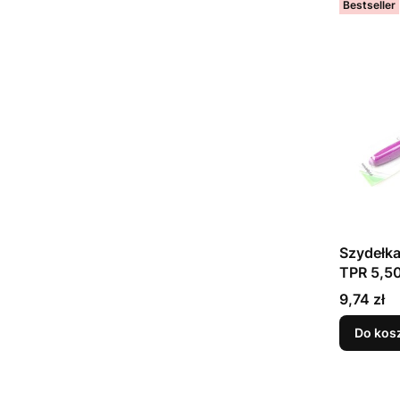
Bestseller
Szydełka
TPR 5,
Cena
9,74 zł
Do kos