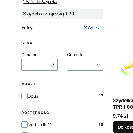
Wróć do: Szydełka
Szydełka z rączką TPR
Filtry
Wyczyść
CENA
Cena od
Cena do
zł
zł
MARKA
Marka
17
Opus
Szydełka
TPR 1,0
DOSTĘPNOŚĆ
Cena
9,74 zł
Dostępność
16
średnia ilość
Do kos