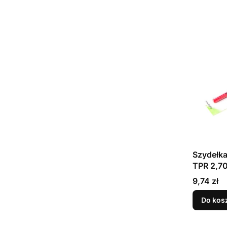
Szydełka
TPR 2,
Cena
9,74 zł
Do kos