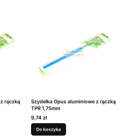
z rączką
Szydełka Opus aluminiowe z rączką
TPR 1,75mm
Cena
9,74 zł
Do koszyka