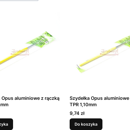
 Opus aluminiowe z rączką
Szydełka Opus aluminiowe 
0mm
TPR 1,10mm
Cena
9,74 zł
zyka
Do koszyka