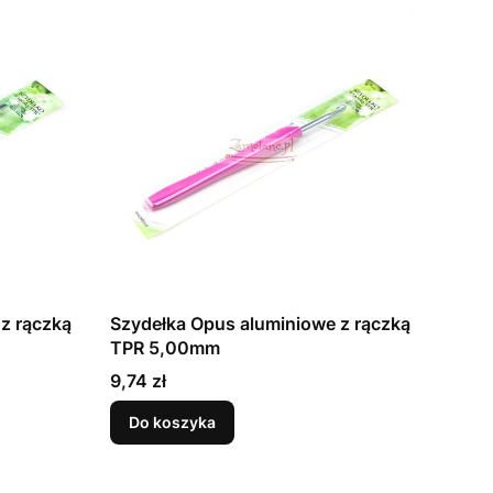
z rączką
Szydełka Opus aluminiowe z rączką
TPR 5,00mm
Cena
9,74 zł
Do koszyka