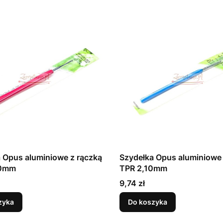
 Opus aluminiowe z rączką
Szydełka Opus aluminiowe 
00mm
TPR 2,10mm
Cena
9,74 zł
zyka
Do koszyka