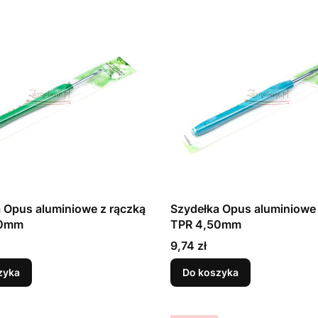
 Opus aluminiowe z rączką
Szydełka Opus aluminiowe 
00mm
TPR 4,50mm
Cena
9,74 zł
zyka
Do koszyka