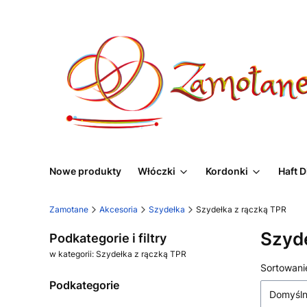
Nowe produkty
Włóczki
Kordonki
Haft 
Zamotane
Akcesoria
Szydełka
Szydełka z rączką TPR
Szyde
Podkategorie i filtry
w kategorii: Szydełka z rączką TPR
Lista
Sortowani
Podkategorie
Domyśl