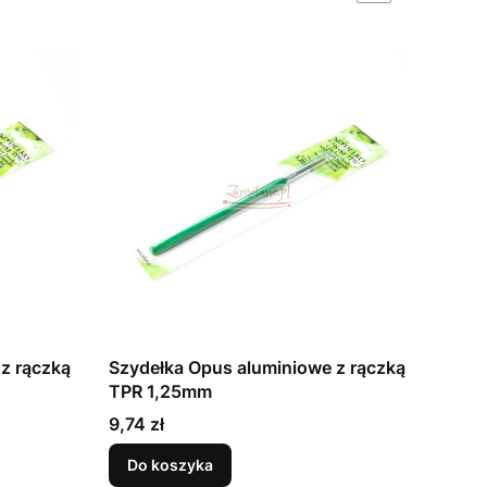
z rączką
Szydełka Opus aluminiowe z rączką
TPR 1,25mm
Cena
9,74 zł
Do koszyka