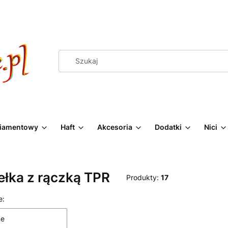
Diamentowy
Haft
Akcesoria
Dodatki
Nici
łka z rączką TPR
Produkty:
17
 produktów
e:
ne