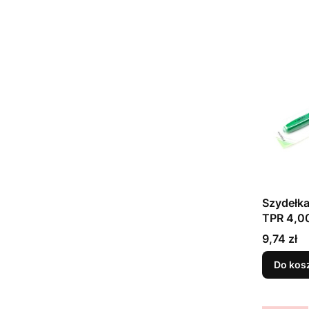
Szydełka
TPR 4,
Cena
9,74 zł
Do kos