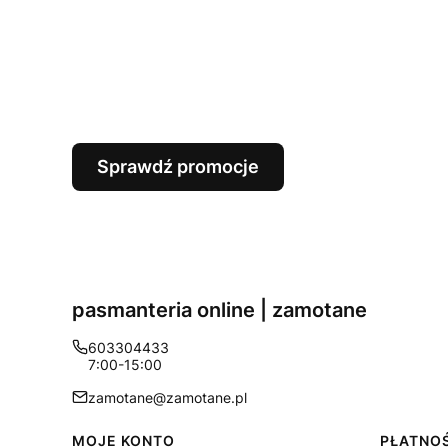
Sprawdź promocje
pasmanteria online | zamotane
603304433
7:00-15:00
zamotane@zamotane.pl
Linki w stopce
MOJE KONTO
PŁATNOŚ