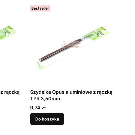
Bestseller
z rączką
Szydełka Opus aluminiowe z rączką
TPR 3,50mm
Cena
9,74 zł
Do koszyka