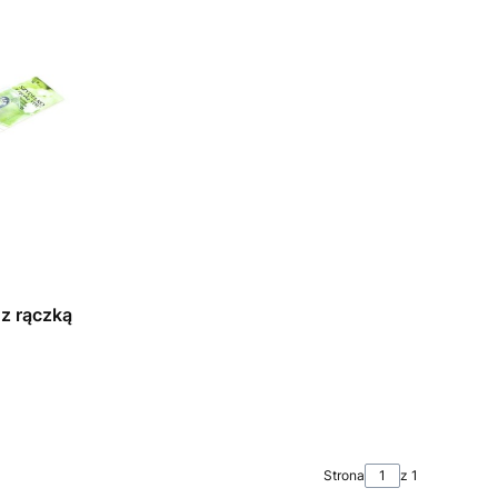
z rączką
Strona
z 1