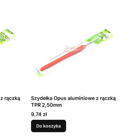
z rączką
Szydełka Opus aluminiowe z rączką
TPR 2,50mm
Cena
9,74 zł
Do koszyka