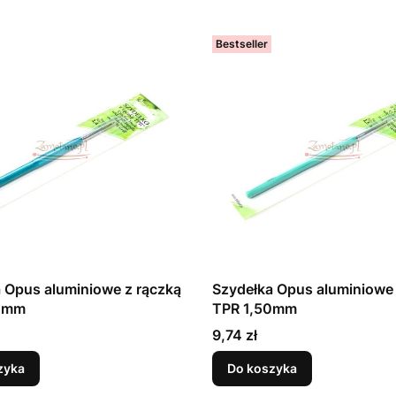
Bestseller
 Opus aluminiowe z rączką
Szydełka Opus aluminiowe 
0mm
TPR 1,50mm
Cena
9,74 zł
zyka
Do koszyka