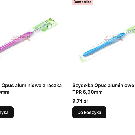
Bestseller
 Opus aluminiowe z rączką
Szydełka Opus aluminiowe 
50mm
TPR 6,00mm
Cena
9,74 zł
zyka
Do koszyka