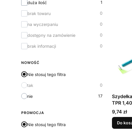
1
duża ilość
0
brak towaru
0
na wyczerpaniu
0
dostępny na zamówienie
0
brak informacji
NOWOŚĆ
Nie stosuj tego filtra
0
tak
17
Szydełka
nie
TPR 1,4
Cena
9,74 zł
PROMOCJA
Do kos
Nie stosuj tego filtra