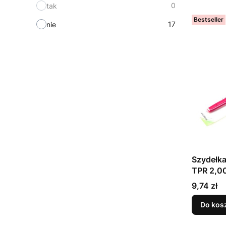
0
tak
Bestseller
17
nie
Szydełka
TPR 2,
Cena
9,74 zł
Do kos