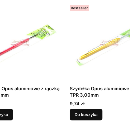
Bestseller
 Opus aluminiowe z rączką
Szydełka Opus aluminiowe 
70mm
TPR 3,00mm
Cena
9,74 zł
zyka
Do koszyka